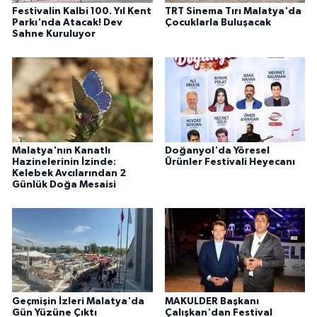
Festivalin Kalbi 100. Yıl Kent
TRT Sinema Tırı Malatya'da
Parkı'nda Atacak! Dev
Çocuklarla Buluşacak
Sahne Kuruluyor
Malatya'nın Kanatlı
Doğanyol'da Yöresel
Hazinelerinin İzinde:
Ürünler Festivali Heyecanı
Kelebek Avcılarından 2
Günlük Doğa Mesaisi
Geçmişin İzleri Malatya'da
MAKULDER Başkanı
Gün Yüzüne Çıktı
Çalışkan'dan Festival