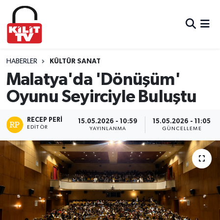
Hava Durumu
Trafik Durumu
HABERLER
KÜLTÜR SANAT
Malatya'da 'Dönüşüm'
Süper Lig Puan Durumu ve Fikstür
Oyunu Seyirciyle Buluştu
Tüm Manşetler
RECEP PERI
15.05.2026 - 10:59
15.05.2026 - 11:05
EDITÖR
YAYINLANMA
GÜNCELLEME
Son Dakika Haberleri
Haber Arşivi