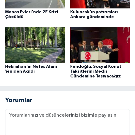
Manas Evleri'nde 2E Krizi
Kuluncak'ın yatırımları
Çözüldü
Ankara gündeminde
Hekimhan'ın Nefes Alanı
Fendoğlu: Sosyal Konut
Yeniden Açıldı
Taksitlerini Meclis
Gündemine Taşıyacağız
Yorumlar