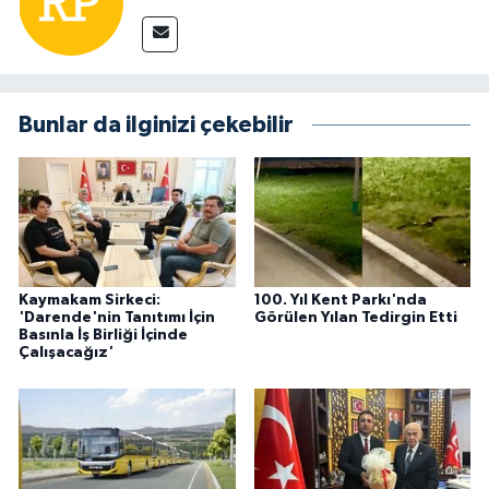
Bunlar da ilginizi çekebilir
Kaymakam Sirkeci:
100. Yıl Kent Parkı'nda
'Darende'nin Tanıtımı İçin
Görülen Yılan Tedirgin Etti
Basınla İş Birliği İçinde
Çalışacağız'