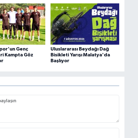
spor'un Genç
Uluslararası Beydağı Dağ
ri Kampta Göz
Bisikleti Yarışı Malatya'da
or
Başlıyor