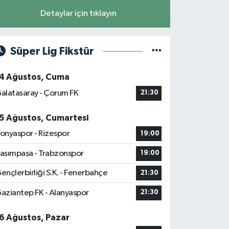
Detaylar için tıklayın
Süper Lig Fikstür
4 Ağustos, Cuma
alatasaray - Çorum FK
21:30
5 Ağustos, Cumartesi
onyaspor - Rizespor
19:00
asımpaşa - Trabzonspor
19:00
ençlerbirliği S.K. - Fenerbahçe
21:30
aziantep FK - Alanyaspor
21:30
6 Ağustos, Pazar