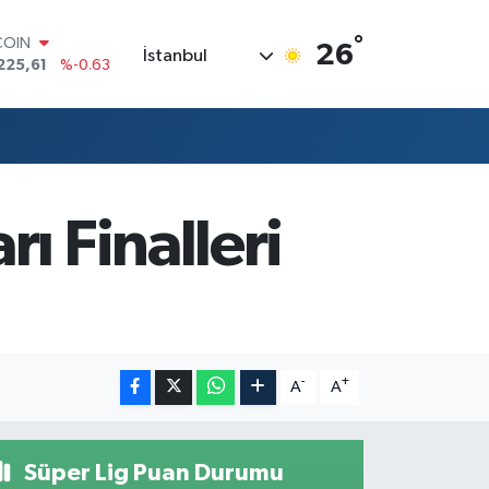
COIN
°
26
İstanbul
225,61
%-0.63
LAR
7143
%0.16
RO
0317
%-0.02
RLİN
2463
%0.07
M ALTIN
ı Finalleri
4.81
%1.44
T100
799
%70
-
+
A
A
Süper Lig Puan Durumu