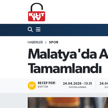
Hava Durumu
Trafik Durumu
HABERLER
SPOR
Süper Lig Puan Durumu ve Fikstür
Malatya'da Ak
Tüm Manşetler
Tamamlandı
Son Dakika Haberleri
Haber Arşivi
RECEP PERI
24.04.2026 - 13:31
24.04
EDITÖR
YAYINLANMA
G