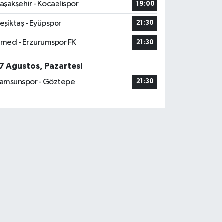
aşakşehir - Kocaelispor
19:00
eşiktaş - Eyüpspor
21:30
med - Erzurumspor FK
21:30
7 Ağustos, Pazartesi
amsunspor - Göztepe
21:30