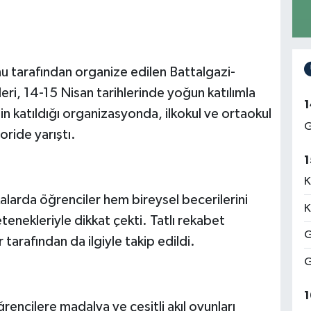
u tarafından organize edilen Battalgazi-
nalleri, 14-15 Nisan tarihlerinde yoğun katılımla
1
n katıldığı organizasyonda, ilkokul ve ortaokul
G
oride yarıştı.
1
K
arda öğrenciler hem bireysel becerilerini
K
enekleriyle dikkat çekti. Tatlı rekabet
G
 tarafından da ilgiyle takip edildi.
G
1
encilere madalya ve çeşitli akıl oyunları