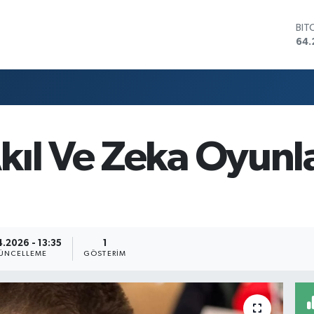
BIT
64.
DO
47,
EU
55,
STE
64,
GRA
ıl Ve Zeka Oyunlar
657
BİS
13.
.2026 - 13:35
1
ÜNCELLEME
GÖSTERIM