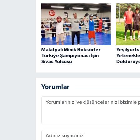
Malatyalı Minik Boksörler
Yeşilyurt
Türkiye Şampiyonası İçin
Yetenekle
Sivas Yolcusu
Dolduruy
Yorumlar