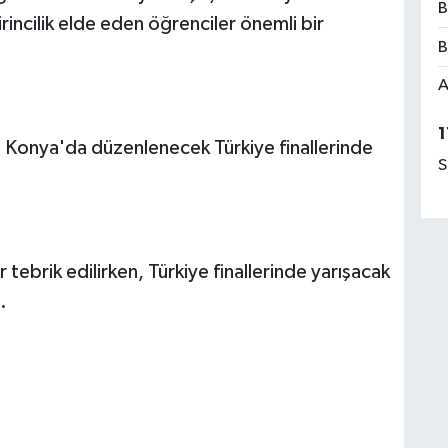
B
rincilik elde eden öğrenciler önemli bir
B
A
1
nde Konya'da düzenlenecek Türkiye finallerinde
S
ebrik edilirken, Türkiye finallerinde yarışacak
.