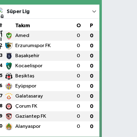
Süper Lig
#
Takım
O
P
1
Amed
0
0
2
Erzurumspor FK
0
0
3
Başakşehir
0
0
4
Kocaelispor
0
0
5
Beşiktaş
0
0
6
Eyüpspor
0
0
7
Galatasaray
0
0
8
Çorum FK
0
0
9
Gaziantep FK
0
0
0
Alanyaspor
0
0