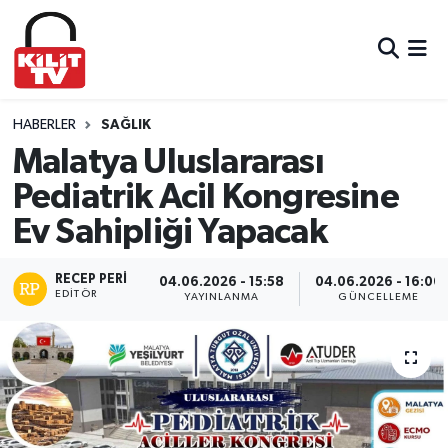
Hava Durumu
Trafik Durumu
HABERLER
SAĞLIK
Malatya Uluslararası
Süper Lig Puan Durumu ve Fikstür
Pediatrik Acil Kongresine
Ev Sahipliği Yapacak
Tüm Manşetler
Son Dakika Haberleri
RECEP PERI
04.06.2026 - 15:58
04.06.2026 - 16:00
EDITÖR
YAYINLANMA
GÜNCELLEME
Haber Arşivi