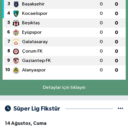
3
Başakşehir
0
0
4
Kocaelispor
0
0
5
Beşiktaş
0
0
6
Eyüpspor
0
0
7
Galatasaray
0
0
8
Çorum FK
0
0
9
Gaziantep FK
0
0
10
Alanyaspor
0
0
Detaylar için tıklayın
Süper Lig Fikstür
14 Ağustos, Cuma