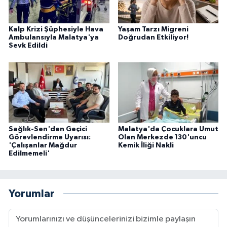
Kalp Krizi Şüphesiyle Hava
Yaşam Tarzı Migreni
Ambulansıyla Malatya'ya
Doğrudan Etkiliyor!
Sevk Edildi
Sağlık-Sen'den Geçici
Malatya'da Çocuklara Umut
Görevlendirme Uyarısı:
Olan Merkezde 130'uncu
'Çalışanlar Mağdur
Kemik İliği Nakli
Edilmemeli'
Yorumlar