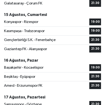
Galatasaray - Çorum FK
21:30
15 Ağustos, Cumartesi
Konyaspor - Rizespor
19:00
Kasımpaşa - Trabzonspor
19:00
Gençlerbirliği S.K. - Fenerbahçe
21:30
Gaziantep FK - Alanyaspor
21:30
16 Ağustos, Pazar
Başakşehir - Kocaelispor
19:00
Beşiktaş - Eyüpspor
21:30
Amed - Erzurumspor FK
21:30
17 Ağustos, Pazartesi
Samsunspor - Göztepe
21:30