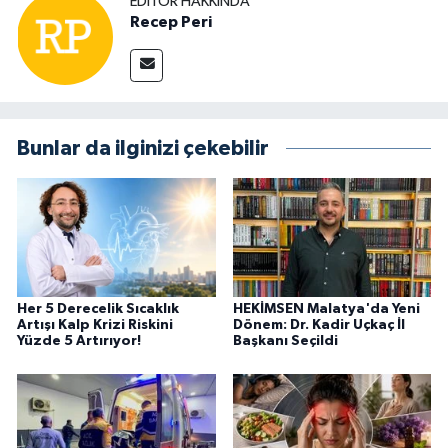
EDITÖR HAKKINDA
Recep Peri
Bunlar da ilginizi çekebilir
Her 5 Derecelik Sıcaklık
HEKİMSEN Malatya'da Yeni
Artışı Kalp Krizi Riskini
Dönem: Dr. Kadir Uçkaç İl
Yüzde 5 Artırıyor!
Başkanı Seçildi