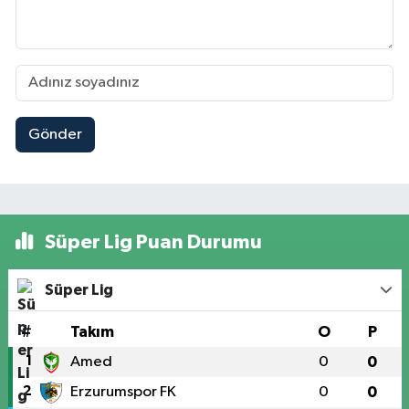
Gönder
Süper Lig Puan Durumu
Süper Lig
#
Takım
O
P
1
Amed
0
0
2
Erzurumspor FK
0
0