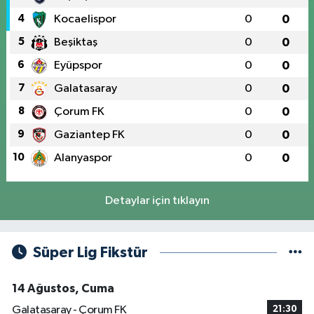
4
Kocaelispor
0
0
5
Beşiktaş
0
0
6
Eyüpspor
0
0
7
Galatasaray
0
0
8
Çorum FK
0
0
9
Gaziantep FK
0
0
10
Alanyaspor
0
0
Detaylar için tıklayın
Süper Lig Fikstür
14 Ağustos, Cuma
Galatasaray - Çorum FK
21:30