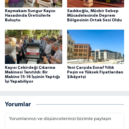
Kaymakam Sungur Kayısı
Sadıkoğlu, Mücbir Sebep
Hasadında Üreticilerle
Mücadelesinde Deprem
Buluştu
Bölgesinin Ortak Sesi Oldu
Kayısı Çekirdeği Çıkarma
Yeni Çarşıda Esnaf Yıllık
Makinesi Tanıtıldı: Bir
Peşin ve Yüksek Fiyatlardan
Makine 15-16 İşçinin Yaptığı
Şikâyetçi
İşi Yapabiliyor
Yorumlar