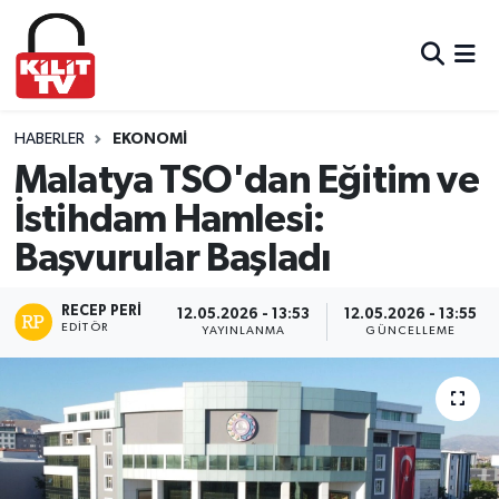
Hava Durumu
Trafik Durumu
HABERLER
EKONOMI
Malatya TSO'dan Eğitim ve
Süper Lig Puan Durumu ve Fikstür
İstihdam Hamlesi:
Başvurular Başladı
Tüm Manşetler
Son Dakika Haberleri
RECEP PERI
12.05.2026 - 13:53
12.05.2026 - 13:55
EDITÖR
YAYINLANMA
GÜNCELLEME
Haber Arşivi