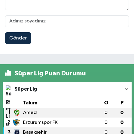
Gönder
Süper Lig Puan Durumu
Süper Lig
#
Takım
O
P
1
Amed
0
0
2
Erzurumspor FK
0
0
3
Başakşehir
0
0