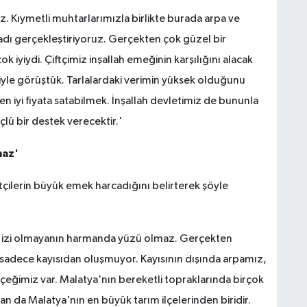
z. Kıymetli muhtarlarımızla birlikte burada arpa ve
adı gerçekleştiriyoruz. Gerçekten çok güzel bir
k iyiydi. Çiftçimiz inşallah emeğinin karşılığını alacak
iyle görüştük. Tarlalardaki verimin yüksek olduğunu
 en iyi fiyata satabilmek. İnşallah devletimiz de bununla
üçlü bir destek verecektir.'
maz'
çilerin büyük emek harcadığını belirterek şöyle
ada izi olmayanın harmanda yüzü olmaz. Gerçekten
sadece kayısıdan oluşmuyor. Kayısının dışında arpamız,
eğimiz var. Malatya'nın bereketli topraklarında birçok
han da Malatya'nın en büyük tarım ilçelerinden biridir.