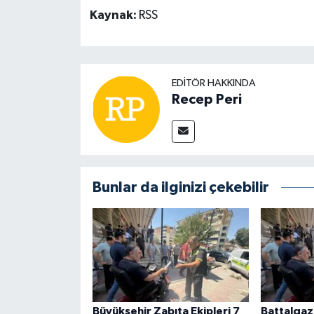
Kaynak:
RSS
EDITÖR HAKKINDA
Recep Peri
Bunlar da ilginizi çekebilir
Büyükşehir Zabıta Ekipleri 7
Battalgaz