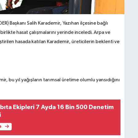
ER) Başkanı Salih Karademir, Yazıhan ilçesine bağlı
birlikte hasat çalışmalarını yerinde inceledi. Arpa ve
irilen hasada katılan Karademir, üreticilerin beklenti ve
r, bu yıl yağışların tarımsal üretime olumlu yansıdığını
bıta Ekipleri 7 Ayda 16 Bin 500 Denetim
i
e