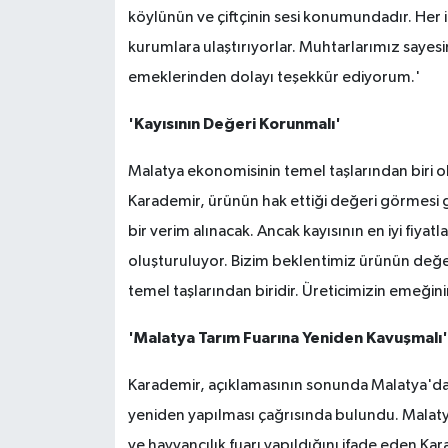
köylünün ve çiftçinin sesi konumundadır. Her ilç
kurumlara ulaştırıyorlar. Muhtarlarımız sayes
emeklerinden dolayı teşekkür ediyorum.'
'Kayısının Değeri Korunmalı'
Malatya ekonomisinin temel taşlarından biri 
Karademir, ürünün hak ettiği değeri görmesi ge
bir verim alınacak. Ancak kayısının en iyi fiyatla
oluşturuluyor. Bizim beklentimiz ürünün değ
temel taşlarından biridir. Üreticimizin emeğini
'Malatya Tarım Fuarına Yeniden Kavuşmalı'
Karademir, açıklamasının sonunda Malatya'da 
yeniden yapılması çağrısında bulundu. Malat
ve hayvancılık fuarı yapıldığını ifade eden Kar