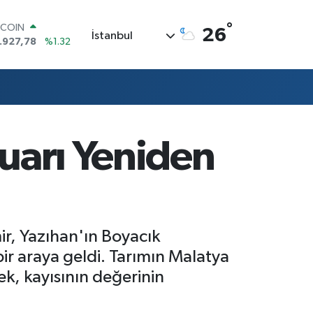
°
OLAR
26
İstanbul
,5894
%0.08
URO
,0398
%-0.02
ERLİN
,1581
%0.16
AM ALTIN
08.83
%4.44
ST100
Fuarı Yeniden
.703
%11
TCOIN
.927,78
%1.32
ir, Yazıhan'ın Boyacık
ir araya geldi. Tarımın Malatya
k, kayısının değerinin