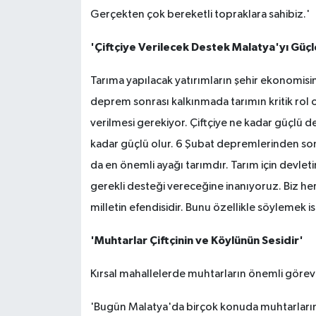
Gerçekten çok bereketli topraklara sahibiz.'
'Çiftçiye Verilecek Destek Malatya'yı Güçl
Tarıma yapılacak yatırımların şehir ekonomis
deprem sonrası kalkınmada tarımın kritik rol
verilmesi gerekiyor. Çiftçiye ne kadar güçlü de
kadar güçlü olur. 6 Şubat depremlerinden son
da en önemli ayağı tarımdır. Tarım için devl
gerekli desteği vereceğine inanıyoruz. Biz h
milletin efendisidir. Bunu özellikle söylemek is
'Muhtarlar Çiftçinin ve Köylünün Sesidir'
Kırsal mahallelerde muhtarların önemli görev 
'Bugün Malatya'da birçok konuda muhtarlarım