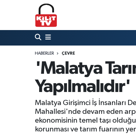
Hava Durumu
Trafik Durumu
HABERLER
ÇEVRE
Süper Lig Puan Durumu ve Fikstür
'Malatya Tarı
Tüm Manşetler
Yapılmalıdır'
Son Dakika Haberleri
Haber Arşivi
Malatya Girişimci İş İnsanları
Mahallesi'nde devam eden arpa 
ekonomisinin temel taşı olduğu
korunması ve tarım fuarının y