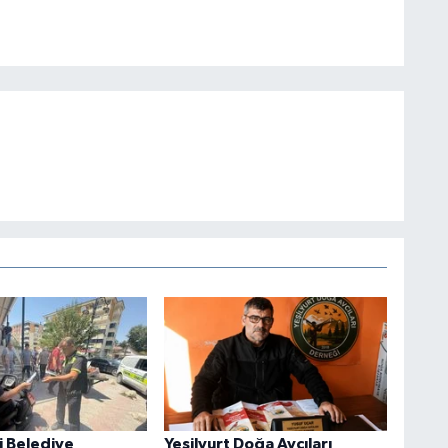
i Belediye
Yeşilyurt Doğa Avcıları