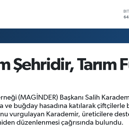
D
47
E
55
ST
64
GR
65
Bİ
m Şehridir, Tarım 
13
BI
64
 Derneği (MAGİNDER) Başkanı Salih Karadem
ve buğday hasadına katılarak çiftçilerle b
nu vurgulayan Karademir, üreticilere deste
eniden düzenlenmesi çağrısında bulundu.