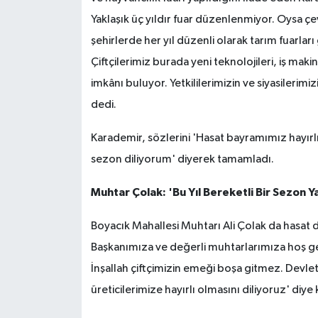
Yaklaşık üç yıldır fuar düzenlenmiyor. Oysa ç
şehirlerde her yıl düzenli olarak tarım fuarları 
Çiftçilerimiz burada yeni teknolojileri, iş maki
imkânı buluyor. Yetkililerimizin ve siyasilerim
dedi.
Karademir, sözlerini 'Hasat bayramımız hayırlı 
sezon diliyorum' diyerek tamamladı.
Muhtar Çolak: 'Bu Yıl Bereketli Bir Sezon Y
Boyacık Mahallesi Muhtarı Ali Çolak da hasat d
Başkanımıza ve değerli muhtarlarımıza hoş geld
İnşallah çiftçimizin emeği boşa gitmez. Devl
üreticilerimize hayırlı olmasını diliyoruz' diy