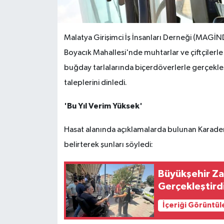
Malatya Girişimci İş İnsanları Derneği (MAGİND
Boyacık Mahallesi'nde muhtarlar ve çiftçilerle 
buğday tarlalarında biçerdöverlerle gerçekleşt
taleplerini dinledi.
'Bu Yıl Verim Yüksek'
Hasat alanında açıklamalarda bulunan Karademi
belirterek şunları söyledi:
Büyükşehir Za
Gerçekleştird
İçeriği Görüntül