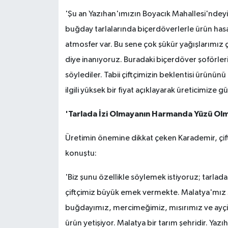
'Şu an Yazıhan'ımızın Boyacık Mahallesi'ndeyi
buğday tarlalarında biçerdöverlerle ürün has
atmosfer var. Bu sene çok şükür yağışlarımız ço
diye inanıyoruz. Buradaki biçerdöver şoförler
söylediler. Tabii çiftçimizin beklentisi ürününü
ilgili yüksek bir fiyat açıklayarak üreticimize g
'Tarlada İzi Olmayanın Harmanda Yüzü Ol
Üretimin önemine dikkat çeken Karademir, çift
konuştu:
'Biz şunu özellikle söylemek istiyoruz; tarl
çiftçimiz büyük emek vermekte. Malatya'mız 
buğdayımız, mercimeğimiz, mısırımız ve ayçiç
ürün yetişiyor. Malatya bir tarım şehridir. Yazı