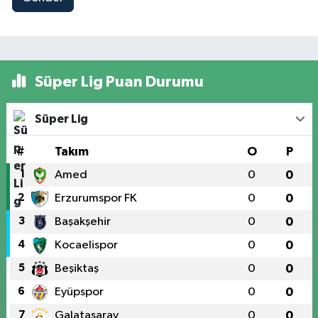
Süper Lig Puan Durumu
Süper Lig
#
Takım
O
P
1
Amed
0
0
2
Erzurumspor FK
0
0
3
Başakşehir
0
0
4
Kocaelispor
0
0
5
Beşiktaş
0
0
6
Eyüpspor
0
0
7
Galatasaray
0
0