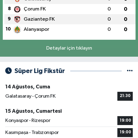
8
Çorum FK
0
0
9
Gaziantep FK
0
0
10
Alanyaspor
0
0
Detaylar için tıklayın
Süper Lig Fikstür
14 Ağustos, Cuma
Galatasaray - Çorum FK
21:30
15 Ağustos, Cumartesi
Konyaspor - Rizespor
19:00
Kasımpaşa - Trabzonspor
19:00