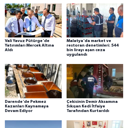
Vali Yavuz Pütürge'de
Malatya'da market ve
Yatırımları Mercek Altına
restoran denetimleri: 544
Aldı
bin lirayı aşan ceza
uygulandı
Darende'de Pekmez
Çekicinin Demir Aksamına
Kazanları Kaynamaya
Sıkışan Kedi İtfaiye
Devam Ediyor
Tarafından Kurtarıldı