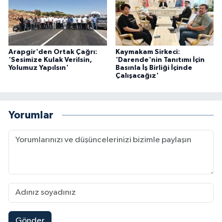
Arapgir'den Ortak Çağrı:
Kaymakam Sirkeci:
'Sesimize Kulak Verilsin,
'Darende'nin Tanıtımı İçin
Yolumuz Yapılsın'
Basınla İş Birliği İçinde
Çalışacağız'
Yorumlar
Gönder