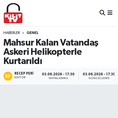
Hava Durumu
Trafik Durumu
HABERLER
GENEL
Mahsur Kalan Vatandaş
Süper Lig Puan Durumu ve Fikstür
Askeri Helikopterle
Kurtarıldı
Tüm Manşetler
Son Dakika Haberleri
RECEP PERI
03.06.2026 - 17:30
03.06.2026 - 17:30
EDITÖR
YAYINLANMA
GÜNCELLEME
Haber Arşivi