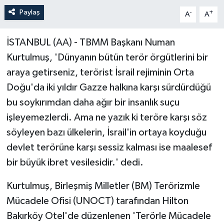
Paylaş
-
+
A
A
İSTANBUL (AA) - TBMM Başkanı Numan
Kurtulmuş, 'Dünyanın bütün terör örgütlerini bir
araya getirseniz, terörist İsrail rejiminin Orta
Doğu'da iki yıldır Gazze halkına karşı sürdürdüğü
bu soykırımdan daha ağır bir insanlık suçu
işleyemezlerdi. Ama ne yazık ki teröre karşı söz
söyleyen bazı ülkelerin, İsrail'in ortaya koyduğu
devlet terörüne karşı sessiz kalması ise maalesef
bir büyük ibret vesilesidir.' dedi.
Kurtulmuş, Birleşmiş Milletler (BM) Terörizmle
Mücadele Ofisi (UNOCT) tarafından Hilton
Bakırköy Otel'de düzenlenen 'Terörle Mücadele