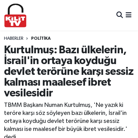
Hava Durumu
Trafik Durumu
HABERLER
POLITIKA
Kurtulmuş: Bazı ülkelerin,
Süper Lig Puan Durumu ve Fikstür
İsrail'in ortaya koyduğu
devlet terörüne karşı sessiz
Tüm Manşetler
kalması maalesef ibret
Son Dakika Haberleri
vesilesidir
Haber Arşivi
TBMM Başkanı Numan Kurtulmuş, 'Ne yazık ki
teröre karşı söz söyleyen bazı ülkelerin, İsrail'in
ortaya koyduğu devlet terörüne karşı sessiz
kalması ise maalesef bir büyük ibret vesilesidir.'
dedi.