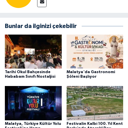
Bunlar da ilginizi çekebilir
Tarihi Okul Bahçesinde
Malatya'da Gastronomi
Hababam Sınıfı Nostaljisi
Şöleni Başlıyor
Malatya, Türkiye Kültür Yolu
Festivalin Kalbi 100. Yıl Kent