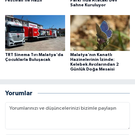
Festivali'ne Hazır
Parkı'nda Atacak! Dev
Sahne Kuruluyor
TRT Sinema Tırı Malatya'da
Malatya'nın Kanatlı
Çocuklarla Buluşacak
Hazinelerinin İzinde:
Kelebek Avcılarından 2
Günlük Doğa Mesaisi
Yorumlar