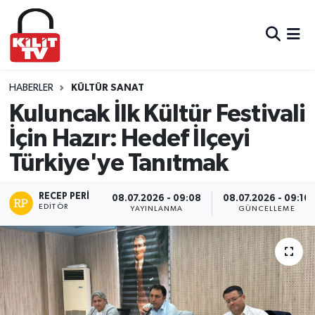
Hava Durumu
Trafik Durumu
HABERLER
KÜLTÜR SANAT
Kuluncak İlk Kültür Festivali
Süper Lig Puan Durumu ve Fikstür
İçin Hazır: Hedef İlçeyi
Türkiye'ye Tanıtmak
Tüm Manşetler
Son Dakika Haberleri
RECEP PERI
08.07.2026 - 09:08
08.07.2026 - 09:10
EDITÖR
YAYINLANMA
GÜNCELLEME
Haber Arşivi