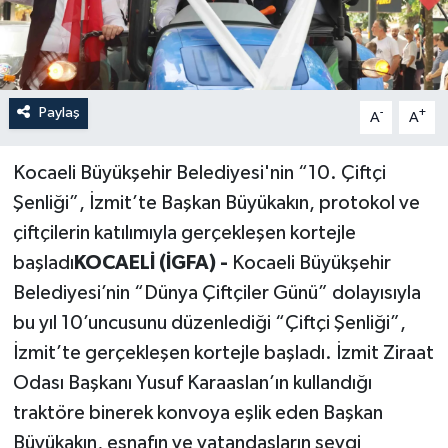
Paylaş
-
+
A
A
Kocaeli Büyükşehir Belediyesi'nin “10. Çiftçi
Şenliği”, İzmit’te Başkan Büyükakın, protokol ve
çiftçilerin katılımıyla gerçekleşen kortejle
başladı
KOCAELİ (İGFA) -
Kocaeli Büyükşehir
Belediyesi’nin “Dünya Çiftçiler Günü” dolayısıyla
bu yıl 10’uncusunu düzenlediği “Çiftçi Şenliği”,
İzmit’te gerçekleşen kortejle başladı. İzmit Ziraat
Odası Başkanı Yusuf Karaaslan’ın kullandığı
traktöre binerek konvoya eşlik eden Başkan
Büyükakın, esnafın ve vatandaşların sevgi