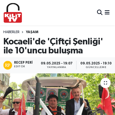
Hava Durumu
Trafik Durumu
HABERLER
YAŞAM
Kocaeli'de 'Çiftçi Şenliği'
Süper Lig Puan Durumu ve Fikstür
ile 10'uncu buluşma
Tüm Manşetler
RECEP PERI
09.05.2025 - 19:07
09.05.2025 - 19:10
EDITÖR
YAYINLANMA
GÜNCELLEME
Son Dakika Haberleri
Haber Arşivi