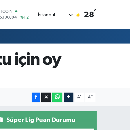
°
ITCOIN
28
İstanbul
5.130,04
%1.2
OLAR
7,7106
%0.17
URO
5,1652
%0.27
TERLİN
4,4046
%0.35
u için oy
RAM ALTIN
618.49
%2.12
İST100
3.773
%-19
-
+
A
A
Süper Lig Puan Durumu