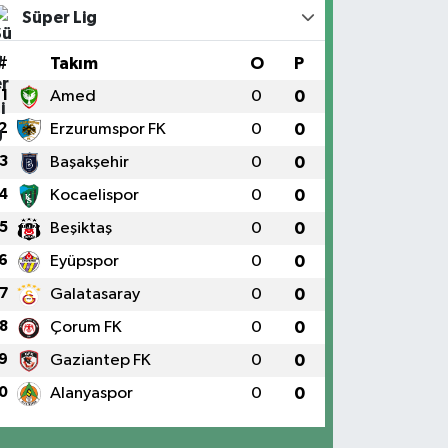
Süper Lig
#
Takım
O
P
1
Amed
0
0
2
Erzurumspor FK
0
0
3
Başakşehir
0
0
4
Kocaelispor
0
0
5
Beşiktaş
0
0
6
Eyüpspor
0
0
7
Galatasaray
0
0
8
Çorum FK
0
0
9
Gaziantep FK
0
0
0
Alanyaspor
0
0