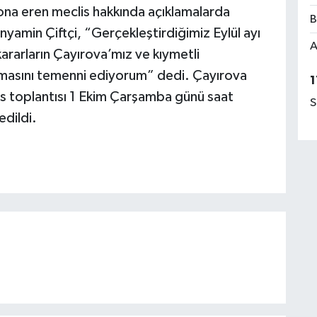
na eren meclis hakkında açıklamalarda
B
yamin Çiftçi, “Gerçekleştirdiğimiz Eylül ayı
A
ararların Çayırova’mız ve kıymetli
 olmasını temenni ediyorum” dedi. Çayırova
1
lis toplantısı 1 Ekim Çarşamba günü saat
S
edildi.