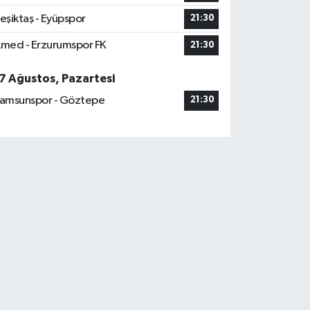
eşiktaş - Eyüpspor
21:30
med - Erzurumspor FK
21:30
7 Ağustos, Pazartesi
amsunspor - Göztepe
21:30