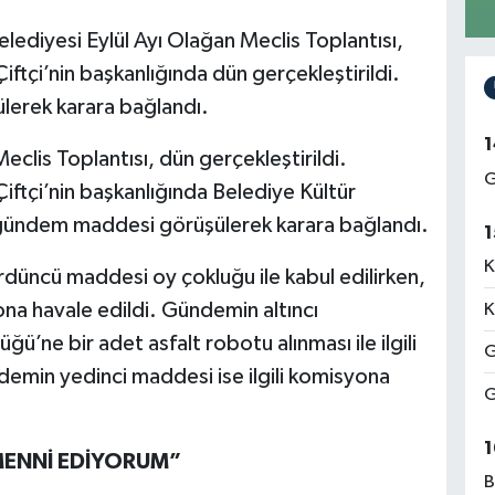
lediyesi Eylül Ayı Olağan Meclis Toplantısı,
tçi’nin başkanlığında dün gerçekleştirildi.
erek karara bağlandı.
1
eclis Toplantısı, dün gerçekleştirildi.
G
ftçi’nin başkanlığında Belediye Kültür
gündem maddesi görüşülerek karara bağlandı.
1
K
rdüncü maddesi oy çokluğu ile kabul edilirken,
na havale edildi. Gündemin altıncı
K
ü’ne bir adet asfalt robotu alınması ile ilgili
G
Gündemin yedinci maddesi ise ilgili komisyona
G
1
MENNİ EDİYORUM”
B