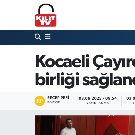
Hava Durumu
Trafik Durumu
Süper Lig Puan Durumu ve Fikstür
Kocaeli Çayır
Tüm Manşetler
birliği sağlan
Son Dakika Haberleri
RECEP PERI
03.09.2025 - 09:54
03.0
Haber Arşivi
EDITÖR
YAYINLANMA