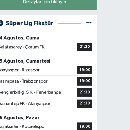
Detaylar için tıklayın
Süper Lig Fikstür
4 Ağustos, Cuma
alatasaray - Çorum FK
21:30
5 Ağustos, Cumartesi
onyaspor - Rizespor
19:00
asımpaşa - Trabzonspor
19:00
ençlerbirliği S.K. - Fenerbahçe
21:30
aziantep FK - Alanyaspor
21:30
6 Ağustos, Pazar
aşakşehir - Kocaelispor
19:00