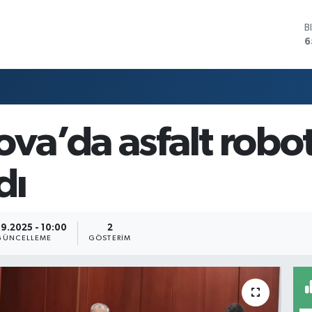
B
6
D
4
E
5
S
6
ova’da asfalt robot
G
6
B
dı
1
9.2025 - 10:00
2
GÜNCELLEME
GÖSTERIM