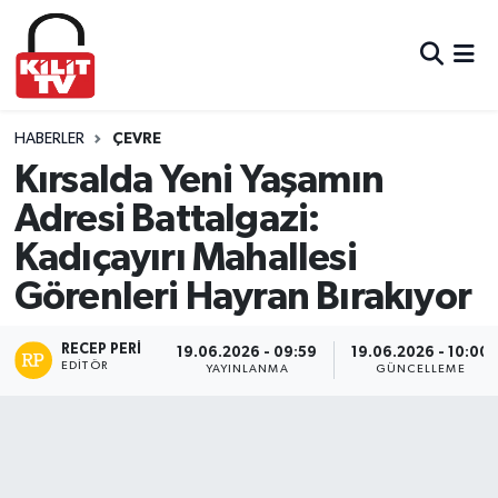
Hava Durumu
Trafik Durumu
HABERLER
ÇEVRE
Kırsalda Yeni Yaşamın
Süper Lig Puan Durumu ve Fikstür
Adresi Battalgazi:
Kadıçayırı Mahallesi
Tüm Manşetler
Görenleri Hayran Bırakıyor
Son Dakika Haberleri
RECEP PERI
19.06.2026 - 09:59
19.06.2026 - 10:00
Haber Arşivi
EDITÖR
YAYINLANMA
GÜNCELLEME