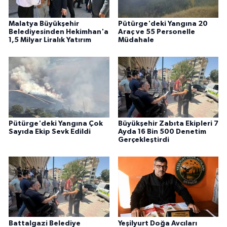
Malatya Büyükşehir
Pütürge'deki Yangına 20
Belediyesinden Hekimhan'a
Araç ve 55 Personelle
1,5 Milyar Liralık Yatırım
Müdahale
Pütürge'deki Yangına Çok
Büyükşehir Zabıta Ekipleri 7
Sayıda Ekip Sevk Edildi
Ayda 16 Bin 500 Denetim
Gerçekleştirdi
Battalgazi Belediye
Yeşilyurt Doğa Avcıları