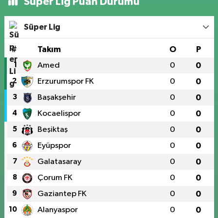
Süper Lig Puan Durumu
Süper Lig
#
Takım
O
P
1
Amed
0
0
2
Erzurumspor FK
0
0
3
Başakşehir
0
0
4
Kocaelispor
0
0
5
Beşiktaş
0
0
6
Eyüpspor
0
0
7
Galatasaray
0
0
8
Çorum FK
0
0
9
Gaziantep FK
0
0
10
Alanyaspor
0
0