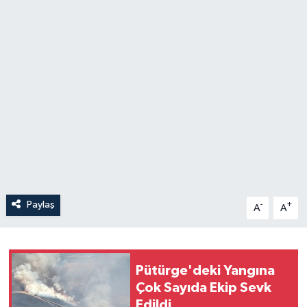
Paylaş
-
+
A
A
Pütürge'deki Yangına
Çok Sayıda Ekip Sevk
Edildi