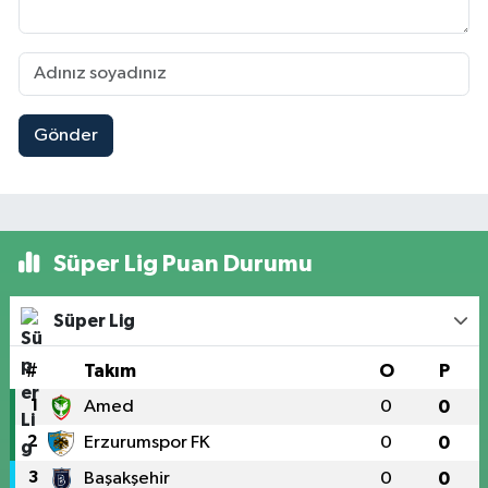
Gönder
Süper Lig Puan Durumu
Süper Lig
#
Takım
O
P
1
Amed
0
0
2
Erzurumspor FK
0
0
3
Başakşehir
0
0