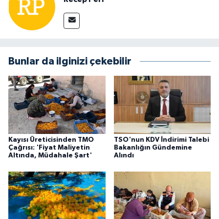
Bunlar da ilginizi çekebilir
Kayısı Üreticisinden TMO
TSO'nun KDV İndirimi Talebi
Çağrısı: 'Fiyat Maliyetin
Bakanlığın Gündemine
Altında, Müdahale Şart'
Alındı