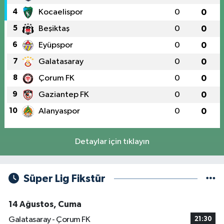
4
Kocaelispor
0
0
5
Beşiktaş
0
0
6
Eyüpspor
0
0
7
Galatasaray
0
0
8
Çorum FK
0
0
9
Gaziantep FK
0
0
10
Alanyaspor
0
0
Detaylar için tıklayın
Süper Lig Fikstür
14 Ağustos, Cuma
Galatasaray - Çorum FK
21:30