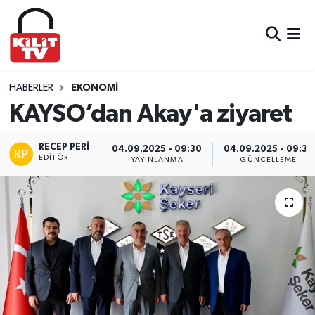
Hava Durumu
Trafik Durumu
HABERLER
EKONOMI
KAYSO’dan Akay'a ziyaret
Süper Lig Puan Durumu ve Fikstür
RECEP PERI
04.09.2025 - 09:30
04.09.2025 - 09:35
EDITÖR
Tüm Manşetler
YAYINLANMA
GÜNCELLEME
Son Dakika Haberleri
Haber Arşivi