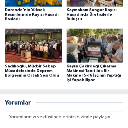
Darende'nin Yüksek
Kaymakam Sungur Kayısı
Kesimlerinde Kayısı Hasadı
Hasadında Üreticilerle
Başladı
Buluştu
Sadıkoğlu, Mücbir Sebep
Kayısı Çekirdeği Çıkarma
Mücadelesinde Deprem
Makinesi Tanıtıldı: Bir
Bölgesinin Ortak Sesi Oldu
Makine 15-16 İşçinin Yaptığı
İşi Yapabiliyor
Yorumlar