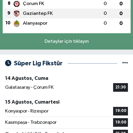
8
Çorum FK
0
0
9
Gaziantep FK
0
0
10
Alanyaspor
0
0
Detaylar için tıklayın
Süper Lig Fikstür
14 Ağustos, Cuma
Galatasaray - Çorum FK
21:30
15 Ağustos, Cumartesi
Konyaspor - Rizespor
19:00
Kasımpaşa - Trabzonspor
19:00