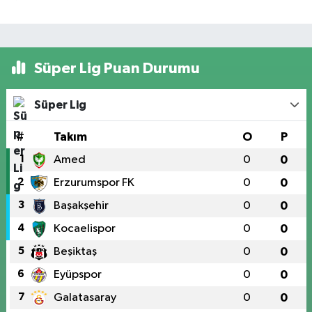
Süper Lig Puan Durumu
Süper Lig
#
Takım
O
P
1
Amed
0
0
2
Erzurumspor FK
0
0
3
Başakşehir
0
0
4
Kocaelispor
0
0
5
Beşiktaş
0
0
6
Eyüpspor
0
0
7
Galatasaray
0
0