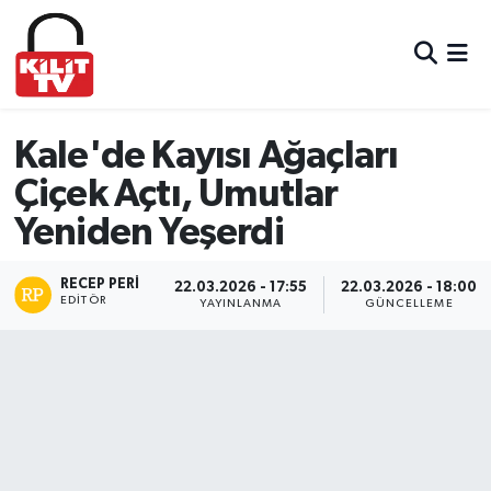
Hava Durumu
Trafik Durumu
Kale'de Kayısı Ağaçları
Çiçek Açtı, Umutlar
Süper Lig Puan Durumu ve Fikstür
Yeniden Yeşerdi
Tüm Manşetler
RECEP PERI
22.03.2026 - 17:55
22.03.2026 - 18:00
EDITÖR
Son Dakika Haberleri
YAYINLANMA
GÜNCELLEME
Haber Arşivi