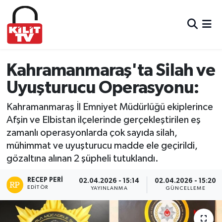
Hava Durumu
Trafik Durumu
Kahramanmaraş'ta Silah ve
Uyuşturucu Operasyonu:
Süper Lig Puan Durumu ve Fikstür
Kahramanmaraş İl Emniyet Müdürlüğü ekiplerince
Tüm Manşetler
Afşin ve Elbistan ilçelerinde gerçekleştirilen eş
zamanlı operasyonlarda çok sayıda silah,
Son Dakika Haberleri
mühimmat ve uyuşturucu madde ele geçirildi,
gözaltına alınan 2 şüpheli tutuklandı.
Haber Arşivi
RECEP PERI
02.04.2026 - 15:14
02.04.2026 - 15:20
EDITÖR
YAYINLANMA
GÜNCELLEME