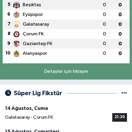
5
Beşiktaş
0
0
6
Eyüpspor
0
0
7
Galatasaray
0
0
8
Çorum FK
0
0
9
Gaziantep FK
0
0
10
Alanyaspor
0
0
Detaylar için tıklayın
Süper Lig Fikstür
14 Ağustos, Cuma
Galatasaray - Çorum FK
21:30
15 Ağustos, Cumartesi