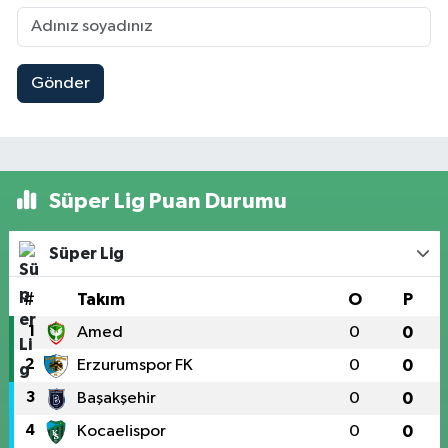
Gönder
Süper Lig Puan Durumu
Süper Lig
#
Takım
O
P
1
Amed
0
0
2
Erzurumspor FK
0
0
3
Başakşehir
0
0
4
Kocaelispor
0
0