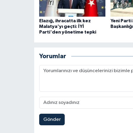
Elazığ, ihracatta ilk kez
Yeni Parti
Malatya'yı geçti: İYİ
Başkanlığ
Parti'den yönetime tepki
Yorumlar
Gönder