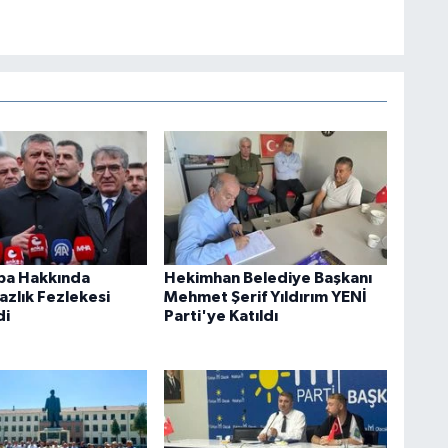
ba Hakkında
Hekimhan Belediye Başkanı
zlık Fezlekesi
Mehmet Şerif Yıldırım YENİ
di
Parti'ye Katıldı