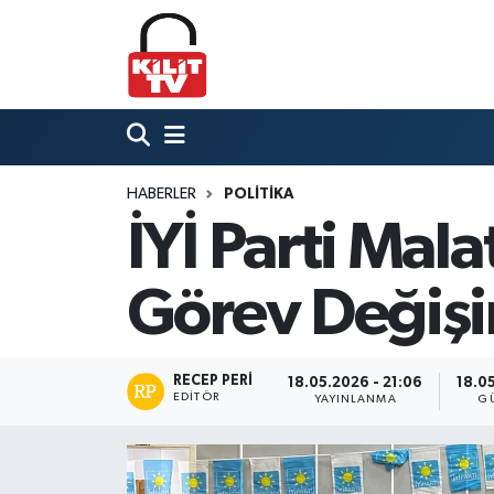
Hava Durumu
Trafik Durumu
HABERLER
POLITIKA
Süper Lig Puan Durumu ve Fikstür
İYİ Parti Mala
Tüm Manşetler
Görev Değiş
Son Dakika Haberleri
Haber Arşivi
RECEP PERI
18.05.2026 - 21:06
18.05
EDITÖR
YAYINLANMA
G