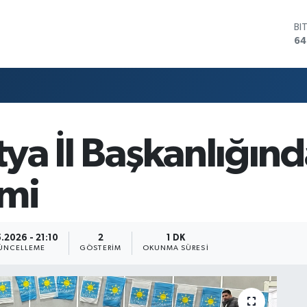
BI
64
D
47
E
55
ST
64
GR
tya İl Başkanlığın
65
Bİ
13
imi
.2026 - 21:10
2
1 DK
ÜNCELLEME
GÖSTERIM
OKUNMA SÜRESI