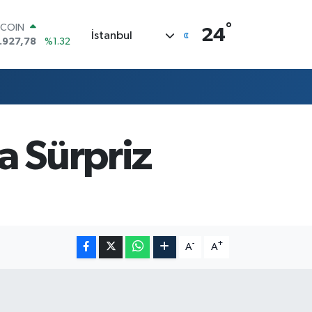
TCOIN
°
24
İstanbul
.927,78
%1.32
OLAR
,5894
%0.08
URO
,0398
%-0.02
ERLİN
,1581
%0.16
AM ALTIN
da Sürpriz
08.83
%4.44
ST100
.703
%11
-
+
A
A