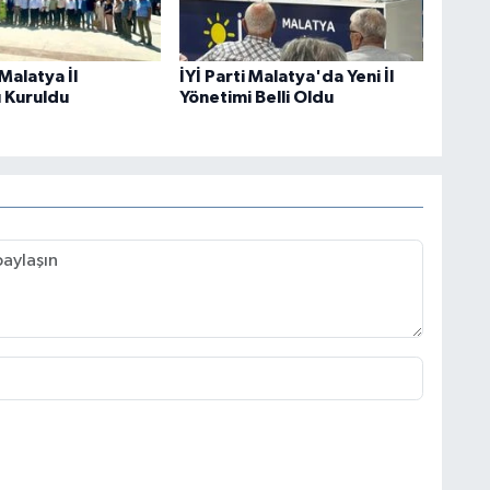
 Malatya İl
İYİ Parti Malatya'da Yeni İl
ı Kuruldu
Yönetimi Belli Oldu