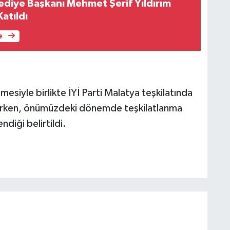
diye Başkanı Mehmet Şerif Yıldırım
Katıldı
e
mesiyle birlikte İYİ Parti Malatya teşkilatında
ilirken, önümüzdeki dönemde teşkilatlanma
ndiği belirtildi.