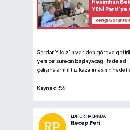
Hekimhan Bele
YENİ Parti'ye 
İçeriği Görüntül
Serdar Yıldız'ın yeniden göreve getiril
yeni bir sürecin başlayacağı ifade ed
çalışmalarının hız kazanmasının hedefle
Kaynak:
RSS
EDITÖR HAKKINDA
Recep Peri