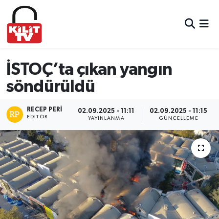
Hava Durumu
Trafik Durumu
İSTOÇ’ta çıkan yangın
söndürüldü
Süper Lig Puan Durumu ve Fikstür
RECEP PERI
Tüm Manşetler
02.09.2025 - 11:11
02.09.2025 - 11:15
EDITÖR
YAYINLANMA
GÜNCELLEME
Son Dakika Haberleri
Haber Arşivi