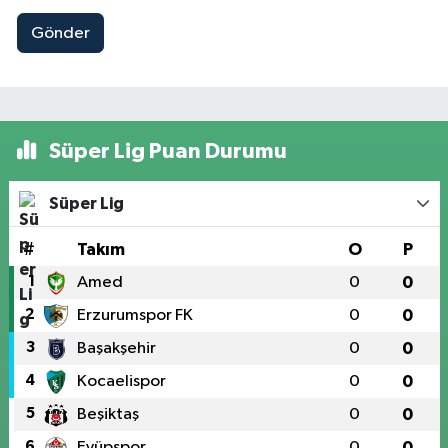
Gönder
Süper Lig Puan Durumu
Süper Lig
#
Takım
O
P
1
Amed
0
0
2
Erzurumspor FK
0
0
3
Başakşehir
0
0
4
Kocaelispor
0
0
5
Beşiktaş
0
0
6
Eyüpspor
0
0