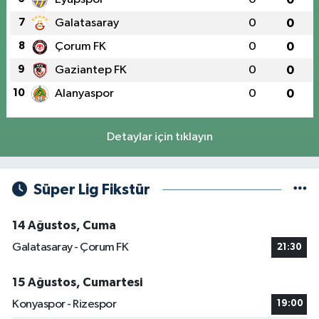
7
Galatasaray
0
0
8
Çorum FK
0
0
9
Gaziantep FK
0
0
10
Alanyaspor
0
0
Detaylar için tıklayın
Süper Lig Fikstür
14 Ağustos, Cuma
Galatasaray - Çorum FK
21:30
15 Ağustos, Cumartesi
Konyaspor - Rizespor
19:00