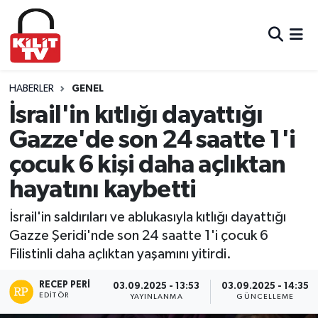
Hava Durumu
Trafik Durumu
HABERLER
GENEL
İsrail'in kıtlığı dayattığı
Süper Lig Puan Durumu ve Fikstür
Gazze'de son 24 saatte 1'i
çocuk 6 kişi daha açlıktan
Tüm Manşetler
hayatını kaybetti
Son Dakika Haberleri
İsrail'in saldırıları ve ablukasıyla kıtlığı dayattığı
Haber Arşivi
Gazze Şeridi'nde son 24 saatte 1'i çocuk 6
Filistinli daha açlıktan yaşamını yitirdi.
RECEP PERI
03.09.2025 - 13:53
03.09.2025 - 14:35
EDITÖR
YAYINLANMA
GÜNCELLEME