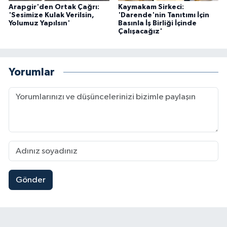
Arapgir'den Ortak Çağrı:
Kaymakam Sirkeci:
'Sesimize Kulak Verilsin,
'Darende'nin Tanıtımı İçin
Yolumuz Yapılsın'
Basınla İş Birliği İçinde
Çalışacağız'
Yorumlar
Gönder