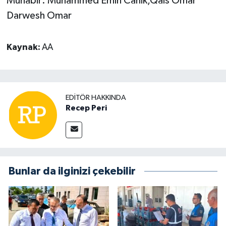
Muhabir: Muhammed Emin Canik,Qais Omar
Darwesh Omar
Kaynak:
AA
EDITÖR HAKKINDA
Recep Peri
Bunlar da ilginizi çekebilir