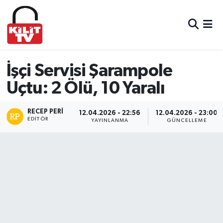
Hava Durumu
Trafik Durumu
İşçi Servisi Şarampole
Uçtu: 2 Ölü, 10 Yaralı
Süper Lig Puan Durumu ve Fikstür
RECEP PERI
Tüm Manşetler
12.04.2026 - 22:56
12.04.2026 - 23:00
EDITÖR
YAYINLANMA
GÜNCELLEME
Son Dakika Haberleri
Haber Arşivi