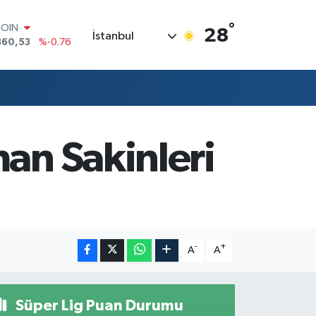
°
COIN
28
İstanbul
360,53
%-0.76
LAR
7069
%0.17
RO
0265
%0.01
RLİN
1897
%0.02
M ALTIN
man Sakinleri
4.81
%1.44
T100
887
%64
-
+
A
A
Süper Lig Puan Durumu