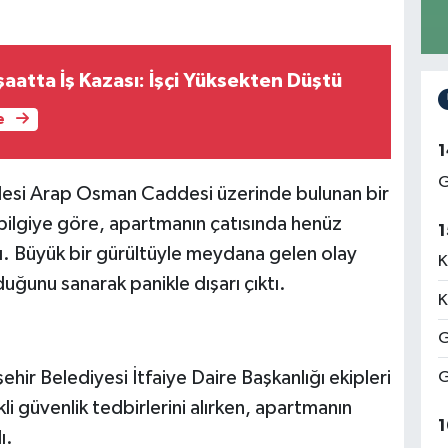
aatta İş Kazası: İşçi Yüksekten Düştü
e
1
G
allesi Arap Osman Caddesi üzerinde bulunan bir
ilgiye göre, apartmanın çatısında henüz
1
. Büyük bir gürültüyle meydana gelen olay
K
ğunu sanarak panikle dışarı çıktı.
K
G
ir Belediyesi İtfaiye Daire Başkanlığı ekipleri
G
li güvenlik tedbirlerini alırken, apartmanın
1
ı.