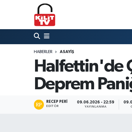
Hava Durumu
Trafik Durumu
HABERLER
ASAYIŞ
Süper Lig Puan Durumu ve Fikstür
Halfettin'de 
Tüm Manşetler
Deprem Paniğ
Son Dakika Haberleri
Haber Arşivi
RECEP PERI
09.06.2026 - 22:59
09.0
EDITÖR
YAYINLANMA