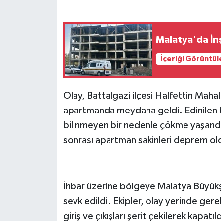
Malatya'da İnş
İçeriği Görüntül
Olay, Battalgazi ilçesi Halfettin Mah
apartmanda meydana geldi. Edinilen b
bilinmeyen bir nedenle çökme yaşandı
sonrası apartman sakinleri deprem oldu
İhbar üzerine bölgeye Malatya Büyükşeh
sevk edildi. Ekipler, olay yerinde gerek
giriş ve çıkışları şerit çekilerek kapatıld