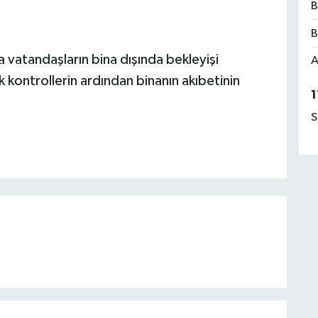
B
B
vatandaşların bina dışında bekleyişi
A
 kontrollerin ardından binanın akıbetinin
1
S