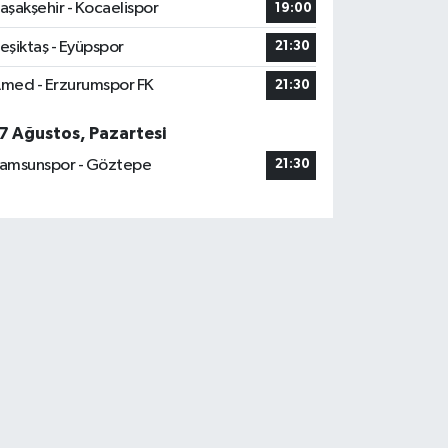
aşakşehir - Kocaelispor
19:00
eşiktaş - Eyüpspor
21:30
med - Erzurumspor FK
21:30
7 Ağustos, Pazartesi
amsunspor - Göztepe
21:30