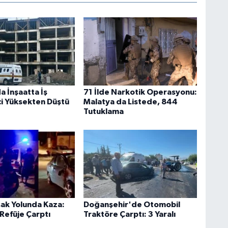
a İnşaatta İş
71 İlde Narkotik Operasyonu:
çi Yüksekten Düştü
Malatya da Listede, 844
Tutuklama
ak Yolunda Kaza:
Doğanşehir'de Otomobil
Refüje Çarptı
Traktöre Çarptı: 3 Yaralı