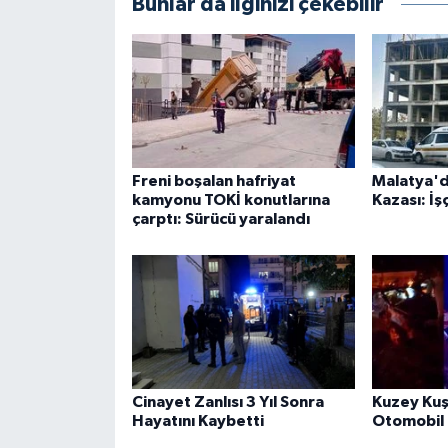
Bunlar da ilginizi çekebilir
Freni boşalan hafriyat
Malatya'd
kamyonu TOKİ konutlarına
Kazası: İş
çarptı: Sürücü yaralandı
Cinayet Zanlısı 3 Yıl Sonra
Kuzey Kuş
Hayatını Kaybetti
Otomobil 