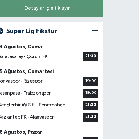
Detaylar için tıklayın
Süper Lig Fikstür
4 Ağustos, Cuma
alatasaray - Çorum FK
21:30
5 Ağustos, Cumartesi
onyaspor - Rizespor
19:00
asımpaşa - Trabzonspor
19:00
ençlerbirliği S.K. - Fenerbahçe
21:30
aziantep FK - Alanyaspor
21:30
6 Ağustos, Pazar