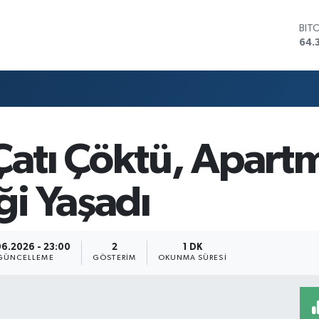
BIT
64.
DO
47,
EU
55,
STE
64,
GRA
Çatı Çöktü, Apart
657
BİS
13.
i Yaşadı
6.2026 - 23:00
2
1 DK
GÜNCELLEME
GÖSTERIM
OKUNMA SÜRESI