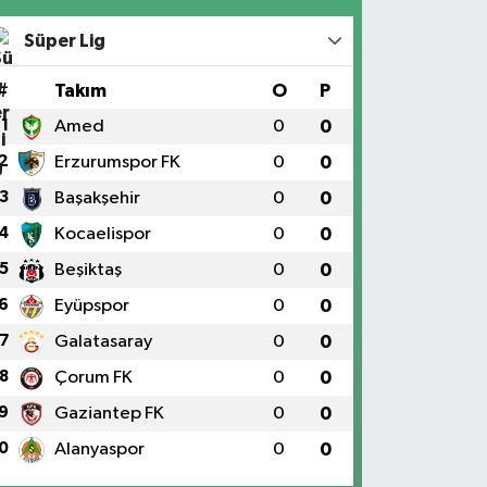
Süper Lig
#
Takım
O
P
1
Amed
0
0
2
Erzurumspor FK
0
0
3
Başakşehir
0
0
4
Kocaelispor
0
0
5
Beşiktaş
0
0
6
Eyüpspor
0
0
7
Galatasaray
0
0
8
Çorum FK
0
0
9
Gaziantep FK
0
0
0
Alanyaspor
0
0