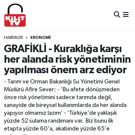
Hava Durumu
Trafik Durumu
HABERLER
EKONOMI
GRAFİKLİ - Kuraklığa karşı
Süper Lig Puan Durumu ve Fikstür
her alanda risk yönetiminin
yapılması önem arz ediyor
Tüm Manşetler
- Tarım ve Orman Bakanlığı Su Yönetimi Genel
Son Dakika Haberleri
Müdürü Afire Sever: - 'Bu afete dönüşmeden
önce risk yönetimini sadece tarımda değil,
Haber Arşivi
sanayide de bireysel kullanımlarda da her alanda
yapıyor olmamız lazım' - 'Türkiye'de yaklaşık
yüzde 52 sulama randımanı var. Biz bunu ilk
etapta yüzde 60'a, akabinde yüzde 65'e