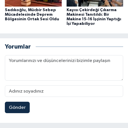
Sadıkoğlu, Mücbir Sebep
Kayısı Çekirdeği Çıkarma
Mücadelesinde Deprem
Makinesi Tanıtıldı: Bir
Bölgesinin Ortak Sesi Oldu
Makine 15-16 İşçinin Yaptığı
İşi Yapabiliyor
Yorumlar
Gönder