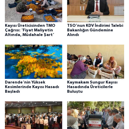
Kayısı Üreticisinden TMO
TSO'nun KDV İndirimi Talebi
Çağrısı: 'Fiyat Maliyetin
Bakanlığın Gündemine
Altında, Müdahale Şart'
Alındı
Darende'nin Yüksek
Kaymakam Sungur Kayısı
Kesimlerinde Kayısı Hasadı
Hasadında Üreticilerle
Başladı
Buluştu