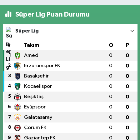
Süper Lig Puan Durumu
Süper Lig
#
Takım
O
P
1
Amed
0
0
2
Erzurumspor FK
0
0
3
Başakşehir
0
0
4
Kocaelispor
0
0
5
Beşiktaş
0
0
6
Eyüpspor
0
0
7
Galatasaray
0
0
8
Çorum FK
0
0
9
Gaziantep FK
0
0