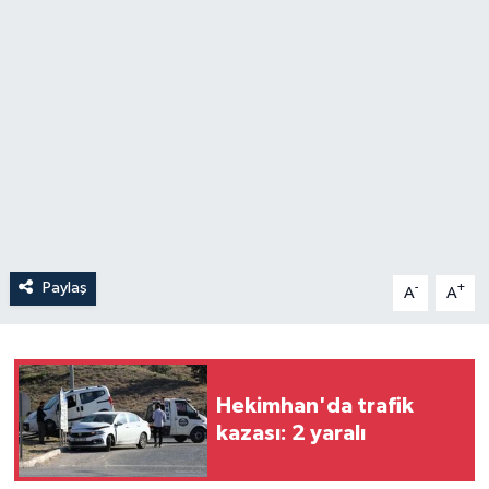
Paylaş
-
+
A
A
Hekimhan'da trafik
kazası: 2 yaralı