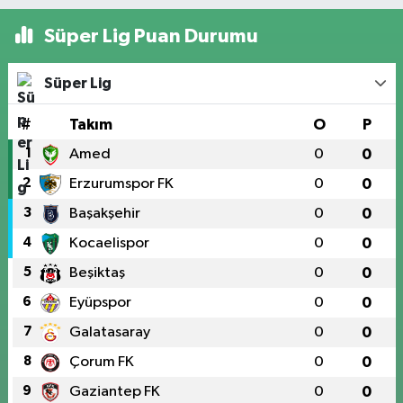
Süper Lig Puan Durumu
Süper Lig
#
Takım
O
P
1
Amed
0
0
2
Erzurumspor FK
0
0
3
Başakşehir
0
0
4
Kocaelispor
0
0
5
Beşiktaş
0
0
6
Eyüpspor
0
0
7
Galatasaray
0
0
8
Çorum FK
0
0
9
Gaziantep FK
0
0