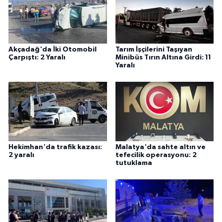
Akçadağ'da İki Otomobil
Tarım İşçilerini Taşıyan
Çarpıştı: 2 Yaralı
Minibüs Tırın Altına Girdi: 11
Yaralı
Hekimhan'da trafik kazası:
Malatya'da sahte altın ve
2 yaralı
tefecilik operasyonu: 2
tutuklama