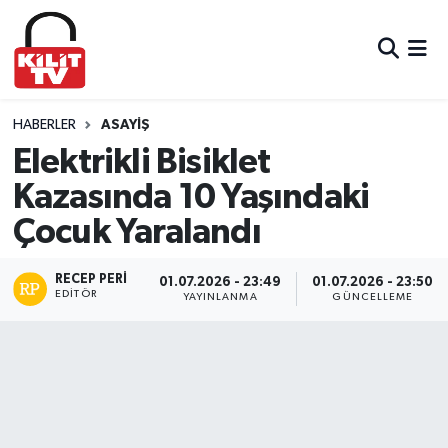
Hava Durumu
Trafik Durumu
HABERLER
ASAYIŞ
Elektrikli Bisiklet
Süper Lig Puan Durumu ve Fikstür
Kazasında 10 Yaşındaki
Çocuk Yaralandı
Tüm Manşetler
Son Dakika Haberleri
RECEP PERI
01.07.2026 - 23:49
01.07.2026 - 23:50
EDITÖR
YAYINLANMA
GÜNCELLEME
Haber Arşivi