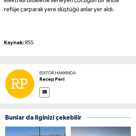
elektrikli bisikletle ilerleyen çocuğun bir anda
refüje çarparak yere düştüğü anlar yer aldı.
Kaynak:
RSS
EDITÖR HAKKINDA
Recep Peri
Bunlar da ilginizi çekebilir