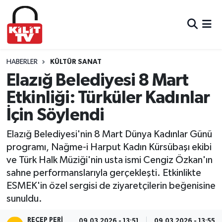
Hava Durumu
Trafik Durumu
HABERLER
KÜLTÜR SANAT
Elazığ Belediyesi 8 Mart
Süper Lig Puan Durumu ve Fikstür
Etkinliği: Türküler Kadınlar
İçin Söylendi
Tüm Manşetler
Elazığ Belediyesi'nin 8 Mart Dünya Kadınlar Günü
Son Dakika Haberleri
programı, Nağme-i Harput Kadın Kürsübaşı ekibi
ve Türk Halk Müziği'nin usta ismi Cengiz Özkan'ın
Haber Arşivi
sahne performanslarıyla gerçekleşti. Etkinlikte
ESMEK'in özel sergisi de ziyaretçilerin beğenisine
sunuldu.
RECEP PERI
09.03.2026 - 13:51
09.03.2026 - 13:55