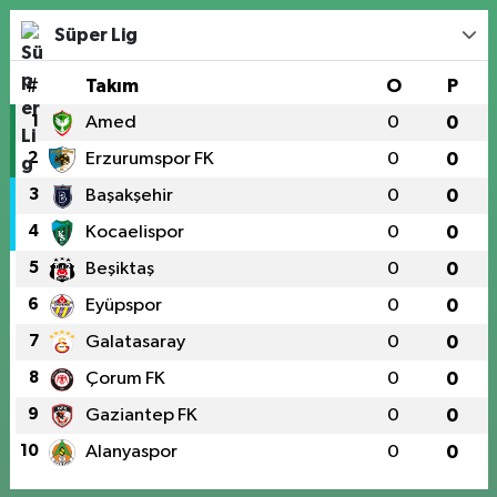
Süper Lig
#
Takım
O
P
1
Amed
0
0
2
Erzurumspor FK
0
0
3
Başakşehir
0
0
4
Kocaelispor
0
0
5
Beşiktaş
0
0
6
Eyüpspor
0
0
7
Galatasaray
0
0
8
Çorum FK
0
0
9
Gaziantep FK
0
0
10
Alanyaspor
0
0