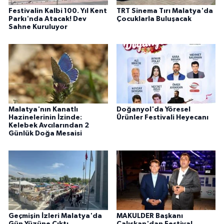
Festivalin Kalbi 100. Yıl Kent
TRT Sinema Tırı Malatya'da
Parkı'nda Atacak! Dev
Çocuklarla Buluşacak
Sahne Kuruluyor
Malatya'nın Kanatlı
Doğanyol'da Yöresel
Hazinelerinin İzinde:
Ürünler Festivali Heyecanı
Kelebek Avcılarından 2
Günlük Doğa Mesaisi
Geçmişin İzleri Malatya'da
MAKULDER Başkanı