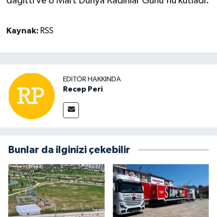
dağıttı ve 8 Mart Dünya Kadınlar Günü'nü kutladı.
Kaynak:
RSS
EDITÖR HAKKINDA
Recep Peri
Bunlar da ilginizi çekebilir