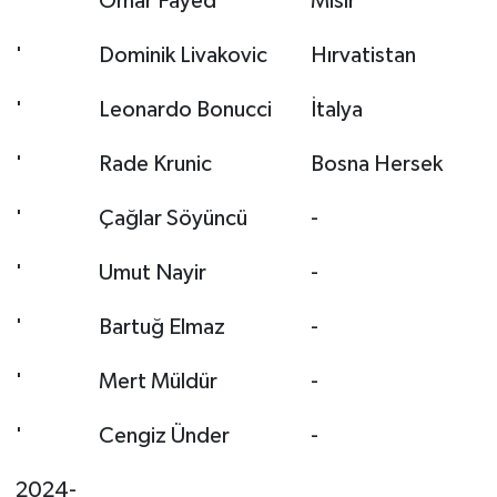
'
Omar Fayed
Mısır
'
Dominik Livakovic
Hırvatistan
'
Leonardo Bonucci
İtalya
'
Rade Krunic
Bosna Hersek
'
Çağlar Söyüncü
-
'
Umut Nayir
-
'
Bartuğ Elmaz
-
'
Mert Müldür
-
'
Cengiz Ünder
-
2024-