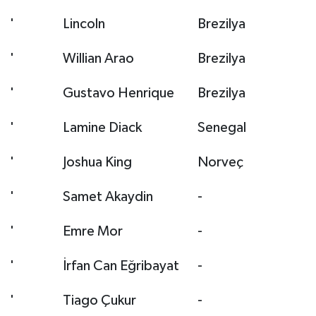
'
Lincoln
Brezilya
'
Willian Arao
Brezilya
'
Gustavo Henrique
Brezilya
'
Lamine Diack
Senegal
'
Joshua King
Norveç
'
Samet Akaydin
-
'
Emre Mor
-
'
İrfan Can Eğribayat
-
'
Tiago Çukur
-