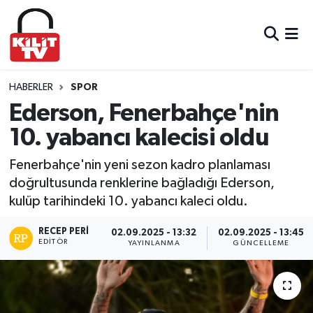
Hava Durumu
Trafik Durumu
HABERLER
SPOR
Ederson, Fenerbahçe'nin
Süper Lig Puan Durumu ve Fikstür
10. yabancı kalecisi oldu
Tüm Manşetler
Fenerbahçe'nin yeni sezon kadro planlaması
doğrultusunda renklerine bağladığı Ederson,
Son Dakika Haberleri
kulüp tarihindeki 10. yabancı kaleci oldu.
Haber Arşivi
RECEP PERI
02.09.2025 - 13:32
02.09.2025 - 13:45
EDITÖR
YAYINLANMA
GÜNCELLEME