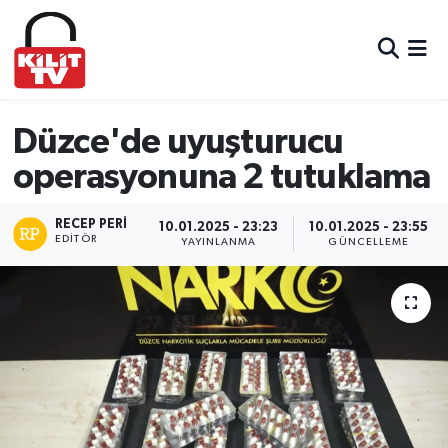
Hava Durumu
Trafik Durumu
Düzce'de uyuşturucu
operasyonuna 2 tutuklama
Süper Lig Puan Durumu ve Fikstür
RECEP PERI
Tüm Manşetler
10.01.2025 - 23:23
10.01.2025 - 23:55
EDITÖR
YAYINLANMA
GÜNCELLEME
Son Dakika Haberleri
Haber Arşivi