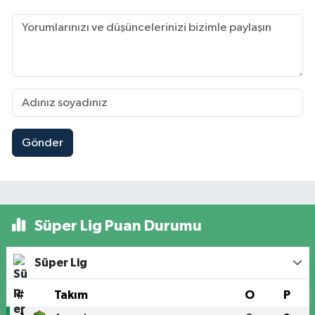
Gönder
Süper Lig Puan Durumu
Süper Lig
#
Takım
O
P