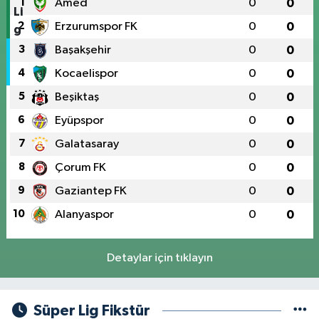
1
Amed
0
0
2
Erzurumspor FK
0
0
3
Başakşehir
0
0
4
Kocaelispor
0
0
5
Beşiktaş
0
0
6
Eyüpspor
0
0
7
Galatasaray
0
0
8
Çorum FK
0
0
9
Gaziantep FK
0
0
10
Alanyaspor
0
0
Detaylar için tıklayın
Süper Lig Fikstür