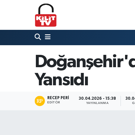
Hava Durumu
Trafik Durumu
Süper Lig Puan Durumu ve Fikstür
Doğanşehir'
Tüm Manşetler
Yansıdı
Son Dakika Haberleri
RECEP PERI
30.04.2026 - 15:38
30.0
Haber Arşivi
EDITÖR
YAYINLANMA
G