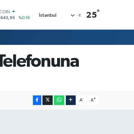
°
TCOIN
25
İstanbul
.643,95
%0.16
LAR
,6006
%0.06
RO
,0250
%0.02
ERLİN
,2398
%0.2
Telefonuna
AM ALTIN
00.87
%0.12
ST100
.799
%70
-
+
A
A