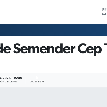
BI
64
DO
47
EU
55
ST
64
de Semender Cep 
GR
65
Bİ
13
4.2026 - 15:40
1
ÜNCELLEME
GÖSTERIM