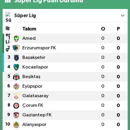
Süper Lig Puan Durumu
Süper Lig
#
Takım
O
P
1
Amed
0
0
2
Erzurumspor FK
0
0
3
Başakşehir
0
0
4
Kocaelispor
0
0
5
Beşiktaş
0
0
6
Eyüpspor
0
0
7
Galatasaray
0
0
8
Çorum FK
0
0
9
Gaziantep FK
0
0
10
Alanyaspor
0
0