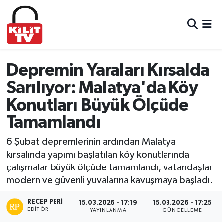
Hava Durumu
Trafik Durumu
Depremin Yaraları Kırsalda
Sarılıyor: Malatya'da Köy
Süper Lig Puan Durumu ve Fikstür
Konutları Büyük Ölçüde
Tüm Manşetler
Tamamlandı
Son Dakika Haberleri
6 Şubat depremlerinin ardından Malatya
kırsalında yapımı başlatılan köy konutlarında
Haber Arşivi
çalışmalar büyük ölçüde tamamlandı, vatandaşlar
modern ve güvenli yuvalarına kavuşmaya başladı.
RECEP PERI
15.03.2026 - 17:19
15.03.2026 - 17:25
EDITÖR
YAYINLANMA
GÜNCELLEME