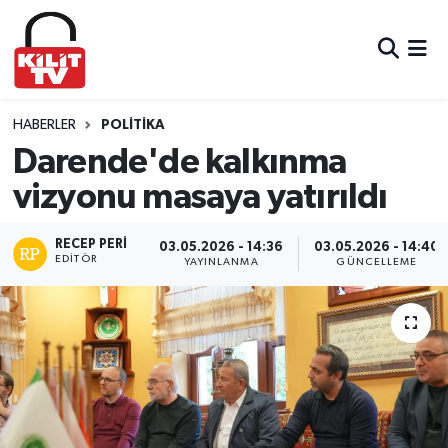
Hava Durumu
Trafik Durumu
HABERLER
POLITIKA
Darende'de kalkınma
Süper Lig Puan Durumu ve Fikstür
vizyonu masaya yatırıldı
Tüm Manşetler
RECEP PERI
03.05.2026 - 14:36
03.05.2026 - 14:40
EDITÖR
YAYINLANMA
GÜNCELLEME
Son Dakika Haberleri
Haber Arşivi