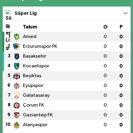
Süper Lig
#
Takım
O
P
1
Amed
0
0
2
Erzurumspor FK
0
0
3
Başakşehir
0
0
4
Kocaelispor
0
0
5
Beşiktaş
0
0
6
Eyüpspor
0
0
7
Galatasaray
0
0
8
Çorum FK
0
0
9
Gaziantep FK
0
0
10
Alanyaspor
0
0