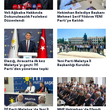
Veli Ağbaba Hakkında
Hekimhan Belediye Başkanı
Dokunulmazlık Fezlekesi
Mehmet Şerif Yıldırım YENİ
Düzenlendi
Parti'ye Katıldı
Elazığ, ihracatta ilk kez
Yeni Parti Malatya İl
Malatya'yı geçti: İYİ
Başkanlığı Kuruldu
Parti'den yönetime tepki
İYİ Parti Malatya'da Yeni İl
MHP Hekimhan'da Efendi