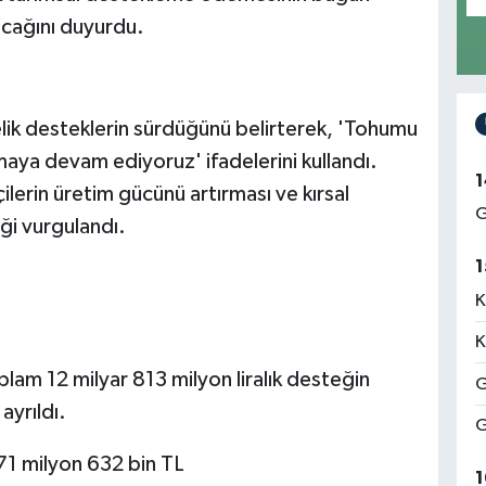
lacağını duyurdu.
lik desteklerin sürdüğünü belirterek, 'Tohumu
aya devam ediyoruz' ifadelerini kullandı.
1
lerin üretim gücünü artırması ve kırsal
G
ği vurgulandı.
1
K
K
plam 12 milyar 813 milyon liralık desteğin
G
ayrıldı.
G
771 milyon 632 bin TL
1