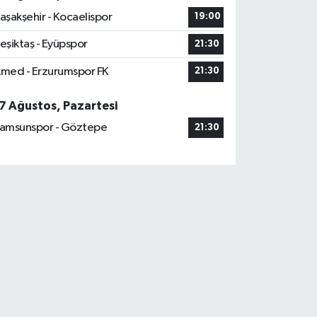
aşakşehir - Kocaelispor
19:00
eşiktaş - Eyüpspor
21:30
med - Erzurumspor FK
21:30
7 Ağustos, Pazartesi
amsunspor - Göztepe
21:30