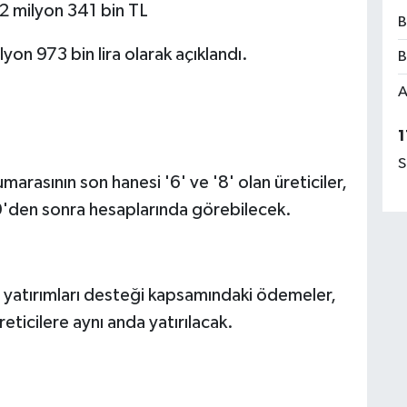
42 milyon 341 bin TL
B
on 973 bin lira olarak açıklandı.
B
A
1
S
marasının son hanesi '6' ve '8' olan üreticiler,
'den sonra hesaplarında görebilecek.
ma yatırımları desteği kapsamındaki ödemeler,
reticilere aynı anda yatırılacak.