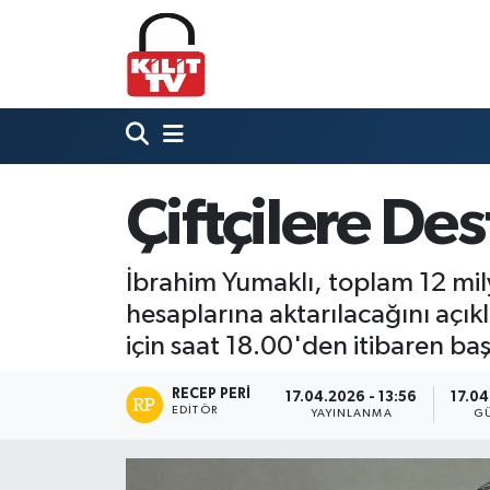
Hava Durumu
Trafik Durumu
Süper Lig Puan Durumu ve Fikstür
Çiftçilere D
Tüm Manşetler
İbrahim Yumaklı, toplam 12 mily
Son Dakika Haberleri
hesaplarına aktarılacağını açıkl
için saat 18.00'den itibaren ba
Haber Arşivi
RECEP PERI
17.04.2026 - 13:56
17.04
EDITÖR
YAYINLANMA
G