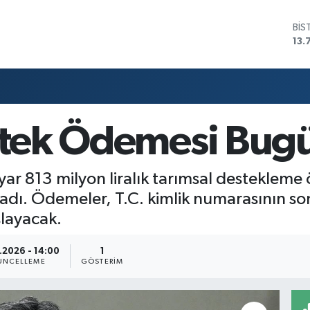
BIT
64.
DO
47,
EU
55,
STE
64,
estek Ödemesi Bugü
GRA
66
BİS
ar 813 milyon liralık tarımsal destekleme 
13.
adı. Ödemeler, T.C. kimlik numarasının son 
şlayacak.
.2026 - 14:00
1
ÜNCELLEME
GÖSTERIM