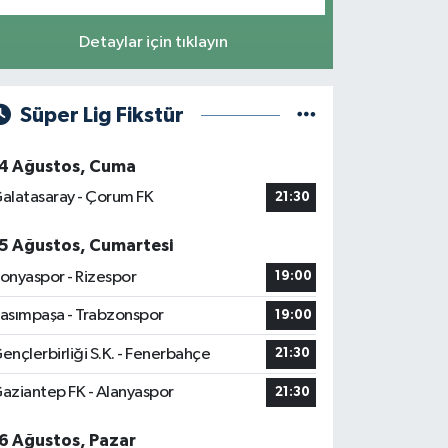
Detaylar için tıklayın
Süper Lig Fikstür
4 Ağustos, Cuma
alatasaray - Çorum FK
21:30
5 Ağustos, Cumartesi
onyaspor - Rizespor
19:00
asımpaşa - Trabzonspor
19:00
ençlerbirliği S.K. - Fenerbahçe
21:30
aziantep FK - Alanyaspor
21:30
6 Ağustos, Pazar