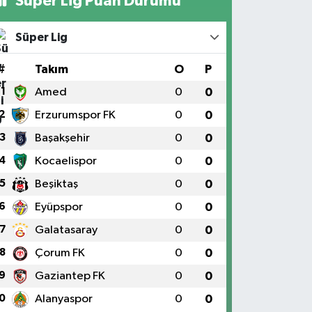
Süper Lig Puan Durumu
Süper Lig
#
Takım
O
P
1
Amed
0
0
2
Erzurumspor FK
0
0
3
Başakşehir
0
0
4
Kocaelispor
0
0
5
Beşiktaş
0
0
6
Eyüpspor
0
0
7
Galatasaray
0
0
8
Çorum FK
0
0
9
Gaziantep FK
0
0
0
Alanyaspor
0
0