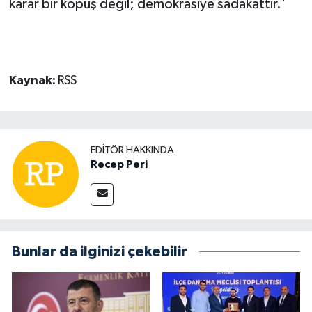
karar bir kopuş değil; demokrasiye sadakattir.'
Kaynak:
RSS
EDITÖR HAKKINDA
Recep Peri
Bunlar da ilginizi çekebilir