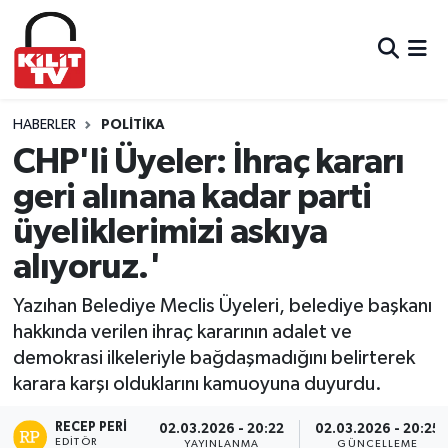
Hava Durumu
Trafik Durumu
HABERLER
POLITIKA
CHP'li Üyeler: İhraç kararı
Süper Lig Puan Durumu ve Fikstür
geri alınana kadar parti
üyeliklerimizi askıya
Tüm Manşetler
alıyoruz.'
Son Dakika Haberleri
Yazıhan Belediye Meclis Üyeleri, belediye başkanı
Haber Arşivi
hakkında verilen ihraç kararının adalet ve
demokrasi ilkeleriyle bağdaşmadığını belirterek
karara karşı olduklarını kamuoyuna duyurdu.
RECEP PERI
02.03.2026 - 20:22
02.03.2026 - 20:25
EDITÖR
YAYINLANMA
GÜNCELLEME