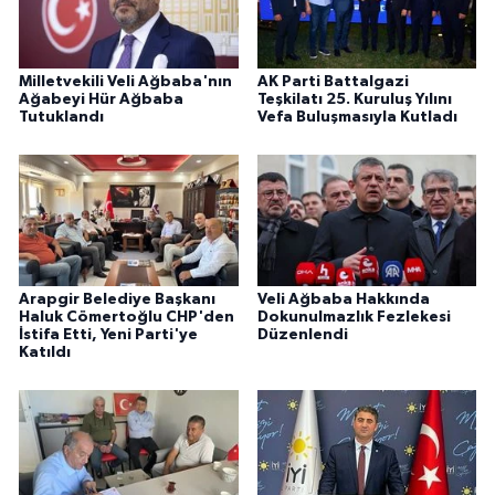
Milletvekili Veli Ağbaba'nın
AK Parti Battalgazi
Ağabeyi Hür Ağbaba
Teşkilatı 25. Kuruluş Yılını
Tutuklandı
Vefa Buluşmasıyla Kutladı
Arapgir Belediye Başkanı
Veli Ağbaba Hakkında
Haluk Cömertoğlu CHP'den
Dokunulmazlık Fezlekesi
İstifa Etti, Yeni Parti'ye
Düzenlendi
Katıldı