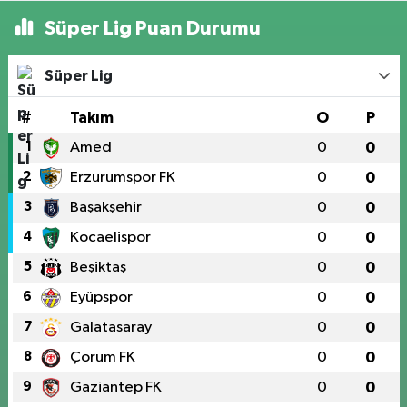
Süper Lig Puan Durumu
Süper Lig
#
Takım
O
P
1
Amed
0
0
2
Erzurumspor FK
0
0
3
Başakşehir
0
0
4
Kocaelispor
0
0
5
Beşiktaş
0
0
6
Eyüpspor
0
0
7
Galatasaray
0
0
8
Çorum FK
0
0
9
Gaziantep FK
0
0