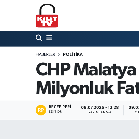
Hava Durumu
Trafik Durumu
HABERLER
POLITIKA
Süper Lig Puan Durumu ve Fikstür
CHP Malatya İ
Tüm Manşetler
Milyonluk Fa
Son Dakika Haberleri
Haber Arşivi
RECEP PERI
09.07.2026 - 13:28
09.07
EDITÖR
YAYINLANMA
G