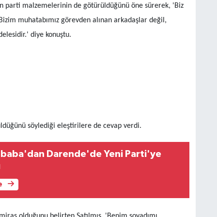
an parti malzemelerinin de götürüldüğünü öne sürerek, 'Biz
Bizim muhatabımız görevden alınan arkadaşlar değil,
lesidir.' diye konuştu.
düğünü söylediği eleştirilere de cevap verdi.
Ağbaba'dan Darende'de Yeni Parti'ye
ı
e
 miras olduğunu belirten Satılmış, 'Benim soyadımı