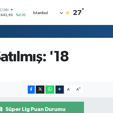
TCOIN
.643,95
%0.16
°
27
İstanbul
LAR
,6006
%0.06
RO
,0250
%0.02
ERLİN
,2398
%0.2
AM ALTIN
13.94
%0.32
tılmış: '18
ST100
.799
%70
-
+
A
A
Süper Lig Puan Durumu