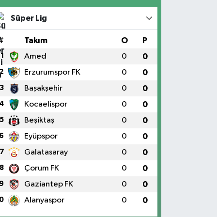
Süper Lig
#
Takım
O
P
1
Amed
0
0
2
Erzurumspor FK
0
0
3
Başakşehir
0
0
4
Kocaelispor
0
0
5
Beşiktaş
0
0
6
Eyüpspor
0
0
7
Galatasaray
0
0
8
Çorum FK
0
0
9
Gaziantep FK
0
0
0
Alanyaspor
0
0