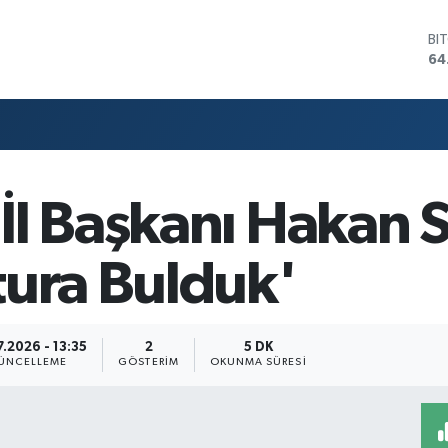
BI
64
DO
47
EU
55
ST
64
GR
65
l Başkanı Hakan Sa
Bİ
13
tura Bulduk'
.2026 - 13:35
2
5 DK
ÜNCELLEME
GÖSTERIM
OKUNMA SÜRESI