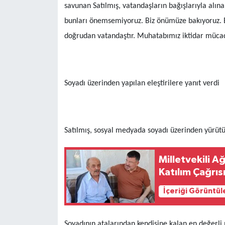
savunan Satılmış, vatandaşların bağışlarıyla alın
bunları önemsemiyoruz. Biz önümüze bakıyoruz. 
doğrudan vatandaştır. Muhatabımız iktidar mücade
Soyadı üzerinden yapılan eleştirilere yanıt verdi
Satılmış, sosyal medyada soyadı üzerinden yürütül
Milletvekili 
Katılım Çağrıs
İçeriği Görüntül
Soyadının atalarından kendisine kalan en değerli