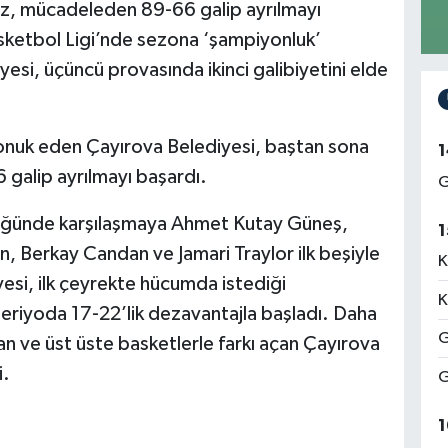
iz, mücadeleden 89-66 galip ayrılmayı
sketbol Ligi’nde sezona ‘şampiyonluk’
yesi, üçüncü provasında ikinci galibiyetini elde
konuk eden Çayırova Belediyesi, baştan sona
1
galip ayrılmayı başardı.
G
üğünde karşılaşmaya Ahmet Kutay Güneş,
1
, Berkay Candan ve Jamari Traylor ilk beşiyle
K
esi, ilk çeyrekte hücumda istediği
K
eriyoda 17-22’lik dezavantajla başladı. Daha
G
n ve üst üste basketlerle farkı açan Çayırova
i.
G
1