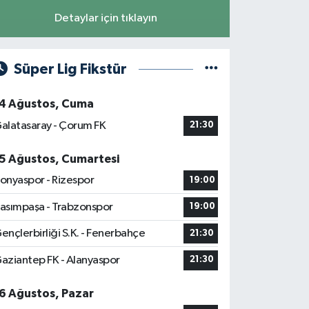
Detaylar için tıklayın
Süper Lig Fikstür
4 Ağustos, Cuma
alatasaray - Çorum FK
21:30
5 Ağustos, Cumartesi
onyaspor - Rizespor
19:00
asımpaşa - Trabzonspor
19:00
ençlerbirliği S.K. - Fenerbahçe
21:30
aziantep FK - Alanyaspor
21:30
6 Ağustos, Pazar