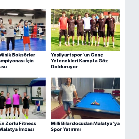
Minik Boksörler
Yeşilyurtspor'un Genç
ampiyonası İçin
Yetenekleri Kampta Göz
usu
Dolduruyor
En Zorlu Fitness
Milli Bilardocudan Malatya'ya
 Malatya İmzası
Spor Yatırımı