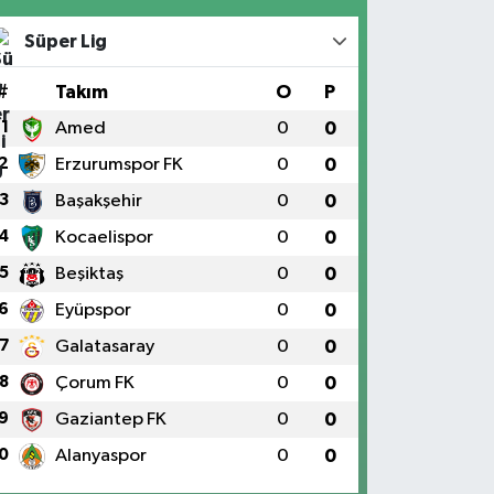
Süper Lig
#
Takım
O
P
1
Amed
0
0
2
Erzurumspor FK
0
0
3
Başakşehir
0
0
4
Kocaelispor
0
0
5
Beşiktaş
0
0
6
Eyüpspor
0
0
7
Galatasaray
0
0
8
Çorum FK
0
0
9
Gaziantep FK
0
0
0
Alanyaspor
0
0