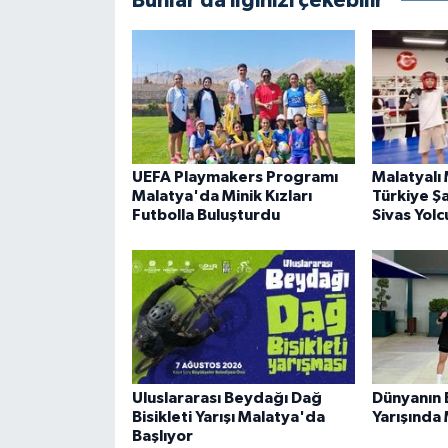
Bunlar da ilginizi çekebilir
UEFA Playmakers Programı
Malatyalı 
Malatya'da Minik Kızları
Türkiye Ş
Futbolla Buluşturdu
Sivas Yolc
Uluslararası Beydağı Dağ
Dünyanın 
Bisikleti Yarışı Malatya'da
Yarışında
Başlıyor