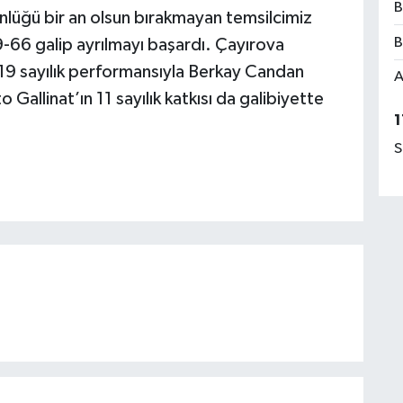
B
ünlüğü bir an olsun bırakmayan temsilcimiz
B
66 galip ayrılmayı başardı. Çayırova
 19 sayılık performansıyla Berkay Candan
A
Gallinat’ın 11 sayılık katkısı da galibiyette
1
S