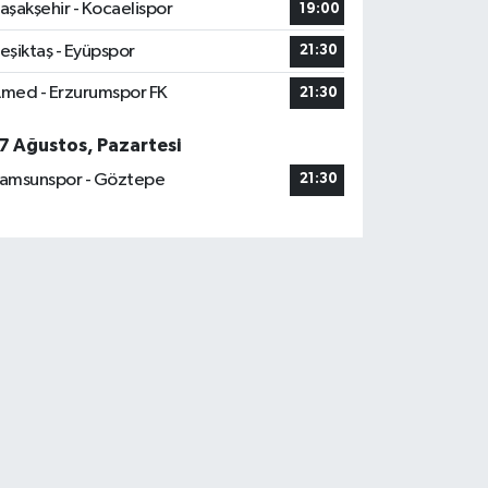
aşakşehir - Kocaelispor
19:00
eşiktaş - Eyüpspor
21:30
med - Erzurumspor FK
21:30
7 Ağustos, Pazartesi
amsunspor - Göztepe
21:30