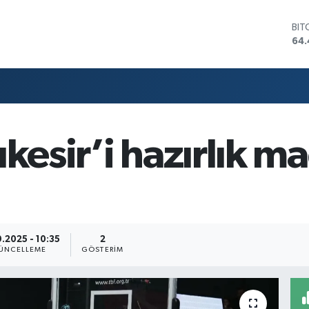
BIT
64.
DO
47,
EU
55,
STE
64
GRA
ıkesir’i hazırlık m
652
BİS
13.
.2025 - 10:35
2
ÜNCELLEME
GÖSTERIM