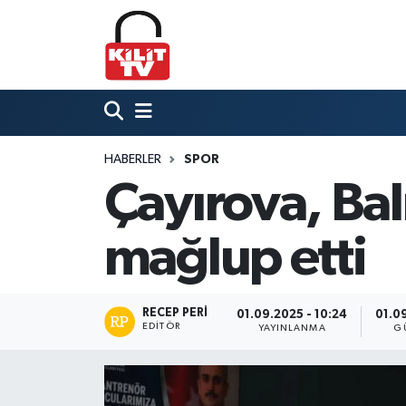
Hava Durumu
Trafik Durumu
HABERLER
SPOR
Süper Lig Puan Durumu ve Fikstür
Çayırova, Bal
Tüm Manşetler
mağlup etti
Son Dakika Haberleri
Haber Arşivi
RECEP PERI
01.09.2025 - 10:24
01.09
EDITÖR
YAYINLANMA
G