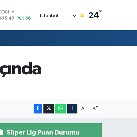
°
COIN
24
İstanbul
475,47
%0.66
LAR
5971
%0.05
RO
1336
%0.18
RLİN
,2534
%0.22
M ALTIN
açında
7.85
%0.54
T100
703
%0
-
+
A
A
Süper Lig Puan Durumu