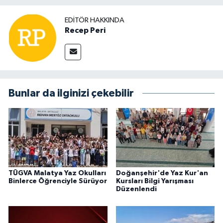
EDITÖR HAKKINDA
Recep Peri
Bunlar da ilginizi çekebilir
TÜGVA Malatya Yaz Okulları
Doğanşehir'de Yaz Kur'an
Binlerce Öğrenciyle Sürüyor
Kursları Bilgi Yarışması
Düzenlendi