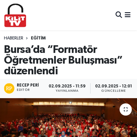
Hava Durumu
Trafik Durumu
HABERLER
EĞITIM
Bursa’da “Formatör
Süper Lig Puan Durumu ve Fikstür
Öğretmenler Buluşması”
düzenlendi
Tüm Manşetler
Son Dakika Haberleri
RECEP PERI
02.09.2025 - 11:59
02.09.2025 - 12:01
EDITÖR
YAYINLANMA
GÜNCELLEME
Haber Arşivi