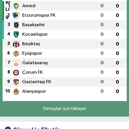
1
Amed
0
0
2
Erzurumspor FK
0
0
3
Başakşehir
0
0
4
Kocaelispor
0
0
5
Beşiktaş
0
0
6
Eyüpspor
0
0
7
Galatasaray
0
0
8
Çorum FK
0
0
9
Gaziantep FK
0
0
10
Alanyaspor
0
0
Detaylar için tıklayın