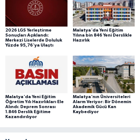
2026 LGS Yerleştirme
Malatya'da Yeni Eğitim
Sonuçları Açıklandı:
Yılına bin 846 Yeni Derslikle
Merkezi Liselerde Doluluk
Hazırlık
Yüzde 95,76'ya Ulaştı
Malatya'da Yeni Eğitim
Malatya'nın Üniversiteleri
Öğretim Yılı Hazırlıkları Ele
Alarm Veriyor: Bir Dönemin
Alındı: Deprem Sonrası
Akademik Gücü Kan
1.846 Derslik Eğitime
Kaybediyor
Kazandırılıyor