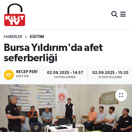
Hava Durumu
Trafik Durumu
HABERLER
EĞITIM
Bursa Yıldırım'da afet
Süper Lig Puan Durumu ve Fikstür
seferberliği
Tüm Manşetler
RECEP PERI
02.09.2025 - 14:57
02.09.2025 - 15:20
EDITÖR
YAYINLANMA
GÜNCELLEME
Son Dakika Haberleri
Haber Arşivi