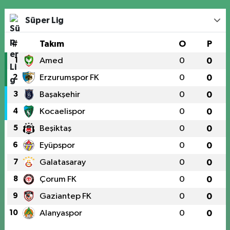
Süper Lig
#
Takım
O
P
1
Amed
0
0
2
Erzurumspor FK
0
0
3
Başakşehir
0
0
4
Kocaelispor
0
0
5
Beşiktaş
0
0
6
Eyüpspor
0
0
7
Galatasaray
0
0
8
Çorum FK
0
0
9
Gaziantep FK
0
0
10
Alanyaspor
0
0