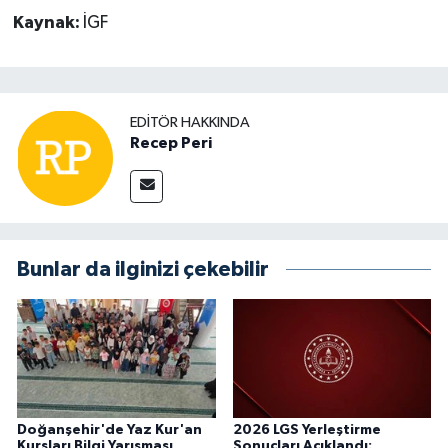
Kaynak:
İGF
EDITÖR HAKKINDA
Recep Peri
Bunlar da ilginizi çekebilir
Doğanşehir'de Yaz Kur'an
2026 LGS Yerleştirme
Kursları Bilgi Yarışması
Sonuçları Açıklandı: