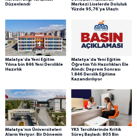
Düzenlendi
Merkezi Liselerde Doluluk
Yüzde 95,76'ya Ulaştı
Malatya'da Yeni Eğitim
Malatya'da Yeni Eğitim
Yılına bin 846 Yeni Derslikle
Öğretim Yılı Hazırlıkları Ele
Hazırlık
Alındı: Deprem Sonrası
1.846 Derslik Eğitime
Kazandırılıyor
Malatya'nın Üniversiteleri
YKS Tercihlerinde Kritik
Alarm Veriyor: Bir Dönemin
Süreç Başladı: 805 Bin