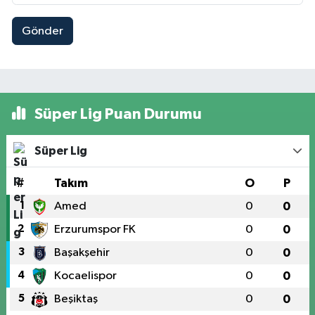
Gönder
Süper Lig Puan Durumu
Süper Lig
#
Takım
O
P
1
Amed
0
0
2
Erzurumspor FK
0
0
3
Başakşehir
0
0
4
Kocaelispor
0
0
5
Beşiktaş
0
0