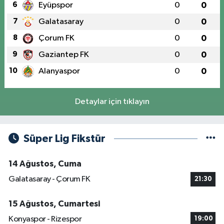
6
Eyüpspor
0
0
7
Galatasaray
0
0
8
Çorum FK
0
0
9
Gaziantep FK
0
0
10
Alanyaspor
0
0
Detaylar için tıklayın
Süper Lig Fikstür
14 Ağustos, Cuma
Galatasaray - Çorum FK
21:30
15 Ağustos, Cumartesi
Konyaspor - Rizespor
19:00