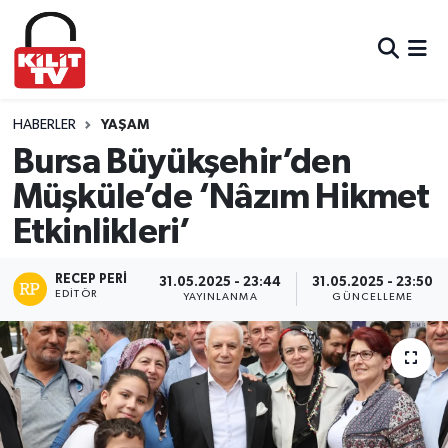
Hava Durumu
Trafik Durumu
HABERLER
YAŞAM
Bursa Büyükşehir’den
Süper Lig Puan Durumu ve Fikstür
Müşküle’de ‘Nâzım Hikmet
Etkinlikleri’
Tüm Manşetler
Son Dakika Haberleri
RECEP PERI
31.05.2025 - 23:44
31.05.2025 - 23:50
EDITÖR
YAYINLANMA
GÜNCELLEME
Haber Arşivi