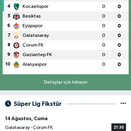
4
Kocaelispor
0
0
5
Beşiktaş
0
0
6
Eyüpspor
0
0
7
Galatasaray
0
0
8
Çorum FK
0
0
9
Gaziantep FK
0
0
10
Alanyaspor
0
0
Detaylar için tıklayın
Süper Lig Fikstür
14 Ağustos, Cuma
Galatasaray - Çorum FK
21:30