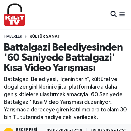
Hava Durumu
Trafik Durumu
HABERLER
KÜLTÜR SANAT
Battalgazi Belediyesinden
Süper Lig Puan Durumu ve Fikstür
'60 Saniyede Battalgazi'
Kısa Video Yarışması
Tüm Manşetler
Battalgazi Belediyesi, ilçenin tarihî, kültürel ve
Son Dakika Haberleri
doğal zenginliklerini dijital platformlarda daha
geniş kitlelere ulaştırmak amacıyla '60 Saniyede
Haber Arşivi
Battalgazi' Kısa Video Yarışması düzenliyor.
Yarışmada dereceye giren katılımcılara toplam 30
bin TL tutarında hediye çeki verilecek.
RECEP PERI
09.07.2026 - 12:54
09.07.2026 - 12:55