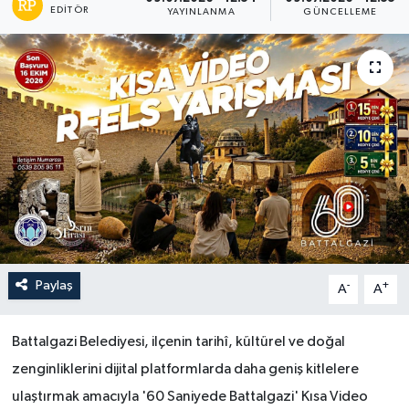
EDITÖR
YAYINLANMA
GÜNCELLEME
Paylaş
-
+
A
A
Battalgazi Belediyesi, ilçenin tarihî, kültürel ve doğal
zenginliklerini dijital platformlarda daha geniş kitlelere
ulaştırmak amacıyla '60 Saniyede Battalgazi' Kısa Video