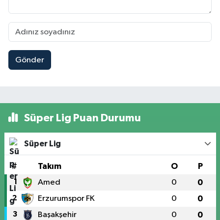
Gönder
Süper Lig Puan Durumu
Süper Lig
#
Takım
O
P
1
Amed
0
0
2
Erzurumspor FK
0
0
3
Başakşehir
0
0