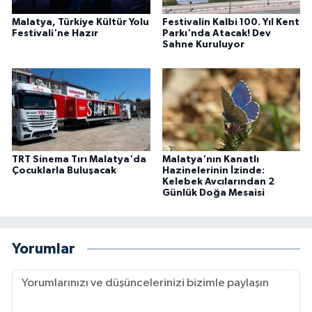
Malatya, Türkiye Kültür Yolu
Festivalin Kalbi 100. Yıl Kent
Festivali'ne Hazır
Parkı'nda Atacak! Dev
Sahne Kuruluyor
TRT Sinema Tırı Malatya'da
Malatya'nın Kanatlı
Çocuklarla Buluşacak
Hazinelerinin İzinde:
Kelebek Avcılarından 2
Günlük Doğa Mesaisi
Yorumlar