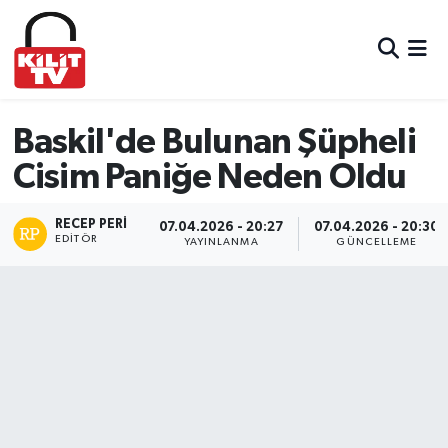
Hava Durumu
Trafik Durumu
Baskil'de Bulunan Şüpheli
Cisim Paniğe Neden Oldu
Süper Lig Puan Durumu ve Fikstür
RECEP PERI
Tüm Manşetler
07.04.2026 - 20:27
07.04.2026 - 20:30
EDITÖR
YAYINLANMA
GÜNCELLEME
Son Dakika Haberleri
Haber Arşivi