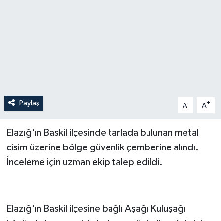
Paylaş
-
+
A
A
Elazığ'ın Baskil ilçesinde tarlada bulunan metal
cisim üzerine bölge güvenlik çemberine alındı.
İnceleme için uzman ekip talep edildi.
Elazığ'ın Baskil ilçesine bağlı Aşağı Kuluşağı