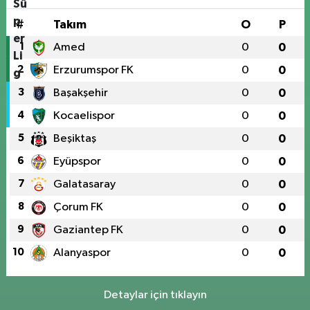
#
Takım
O
P
1
Amed
0
0
2
Erzurumspor FK
0
0
3
Başakşehir
0
0
4
Kocaelispor
0
0
5
Beşiktaş
0
0
6
Eyüpspor
0
0
7
Galatasaray
0
0
8
Çorum FK
0
0
9
Gaziantep FK
0
0
10
Alanyaspor
0
0
Detaylar için tıklayın