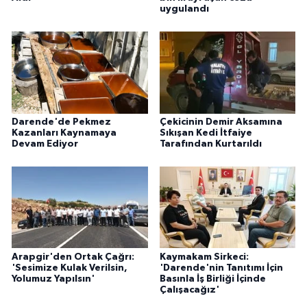
uygulandı
Darende'de Pekmez
Çekicinin Demir Aksamına
Kazanları Kaynamaya
Sıkışan Kedi İtfaiye
Devam Ediyor
Tarafından Kurtarıldı
Arapgir'den Ortak Çağrı:
Kaymakam Sirkeci:
'Sesimize Kulak Verilsin,
'Darende'nin Tanıtımı İçin
Yolumuz Yapılsın'
Basınla İş Birliği İçinde
Çalışacağız'