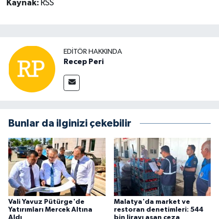
Kaynak:
RSS
EDITÖR HAKKINDA
Recep Peri
Bunlar da ilginizi çekebilir
Vali Yavuz Pütürge'de
Malatya'da market ve
Yatırımları Mercek Altına
restoran denetimleri: 544
Aldı
bin lirayı aşan ceza