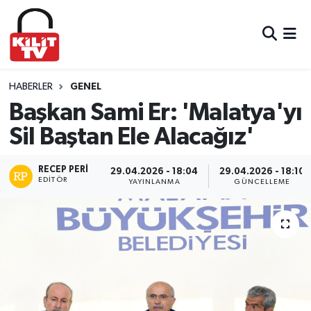
Hava Durumu
Trafik Durumu
HABERLER
GENEL
Başkan Sami Er: 'Malatya'yı
Süper Lig Puan Durumu ve Fikstür
Sil Baştan Ele Alacağız'
Tüm Manşetler
RECEP PERI
29.04.2026 - 18:04
29.04.2026 - 18:10
EDITÖR
YAYINLANMA
GÜNCELLEME
Son Dakika Haberleri
Haber Arşivi