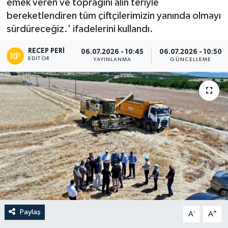
emek veren ve toprağını alın teriyle
bereketlendiren tüm çiftçilerimizin yanında olmayı
sürdüreceğiz.' ifadelerini kullandı.
RECEP PERI
06.07.2026 - 10:45
06.07.2026 - 10:50
EDITÖR
YAYINLANMA
GÜNCELLEME
Paylaş
-
+
A
A