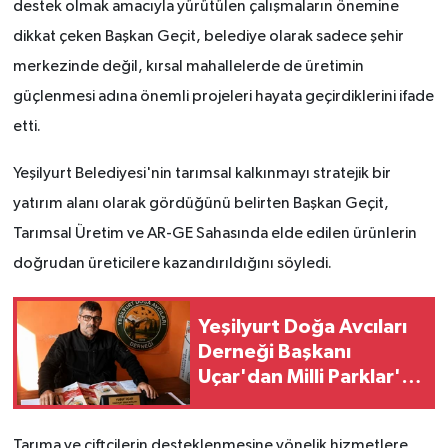
destek olmak amacıyla yürütülen çalışmaların önemine
dikkat çeken Başkan Geçit, belediye olarak sadece şehir
merkezinde değil, kırsal mahallelerde de üretimin
güçlenmesi adına önemli projeleri hayata geçirdiklerini ifade
etti.
Yeşilyurt Belediyesi'nin tarımsal kalkınmayı stratejik bir
yatırım alanı olarak gördüğünü belirten Başkan Geçit,
Tarımsal Üretim ve AR-GE Sahasında elde edilen ürünlerin
doğrudan üreticilere kazandırıldığını söyledi.
Yeşilyurt Doğa Avcıları
Derneği Başkanı
Uçar'dan Milli Parklar'a
tepki
Tarıma ve çiftçilerin desteklenmesine yönelik hizmetlere