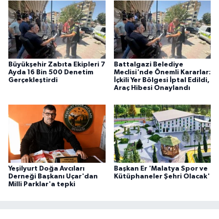
Büyükşehir Zabıta Ekipleri 7
Battalgazi Belediye
Ayda 16 Bin 500 Denetim
Meclisi'nde Önemli Kararlar:
Gerçekleştirdi
İçkili Yer Bölgesi İptal Edildi,
Araç Hibesi Onaylandı
Yeşilyurt Doğa Avcıları
Başkan Er 'Malatya Spor ve
Derneği Başkanı Uçar'dan
Kütüphaneler Şehri Olacak'
Milli Parklar'a tepki