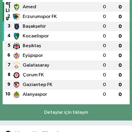
1
Amed
0
0
2
Erzurumspor FK
0
0
3
Başakşehir
0
0
4
Kocaelispor
0
0
5
Beşiktaş
0
0
6
Eyüpspor
0
0
7
Galatasaray
0
0
8
Çorum FK
0
0
9
Gaziantep FK
0
0
10
Alanyaspor
0
0
Detaylar için tıklayın