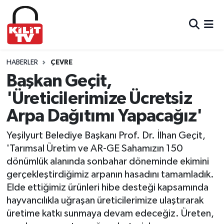
Hava Durumu
Trafik Durumu
HABERLER
ÇEVRE
Başkan Geçit,
Süper Lig Puan Durumu ve Fikstür
'Üreticilerimize Ücretsiz
Arpa Dağıtımı Yapacağız'
Tüm Manşetler
Yeşilyurt Belediye Başkanı Prof. Dr. İlhan Geçit,
Son Dakika Haberleri
'Tarımsal Üretim ve AR-GE Sahamızın 150
dönümlük alanında sonbahar döneminde ekimini
Haber Arşivi
gerçekleştirdiğimiz arpanın hasadını tamamladık.
Elde ettiğimiz ürünleri hibe desteği kapsamında
hayvancılıkla uğraşan üreticilerimize ulaştırarak
üretime katkı sunmaya devam edeceğiz. Üreten,