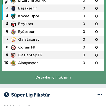
2
Erzurumspor FK
0
0
3
Başakşehir
0
0
4
Kocaelispor
0
0
5
Beşiktaş
0
0
6
Eyüpspor
0
0
7
Galatasaray
0
0
8
Çorum FK
0
0
9
Gaziantep FK
0
0
10
Alanyaspor
0
0
Detaylar için tıklayın
Süper Lig Fikstür