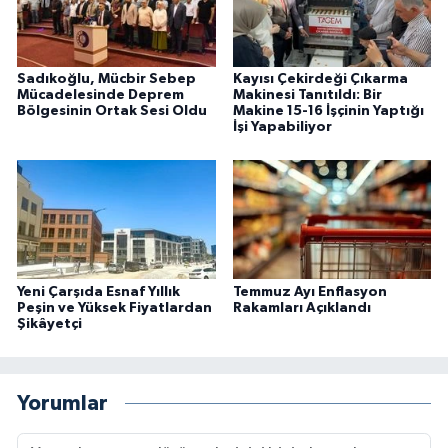
Sadıkoğlu, Mücbir Sebep
Kayısı Çekirdeği Çıkarma
Mücadelesinde Deprem
Makinesi Tanıtıldı: Bir
Bölgesinin Ortak Sesi Oldu
Makine 15-16 İşçinin Yaptığı
İşi Yapabiliyor
Yeni Çarşıda Esnaf Yıllık
Temmuz Ayı Enflasyon
Peşin ve Yüksek Fiyatlardan
Rakamları Açıklandı
Şikâyetçi
Yorumlar