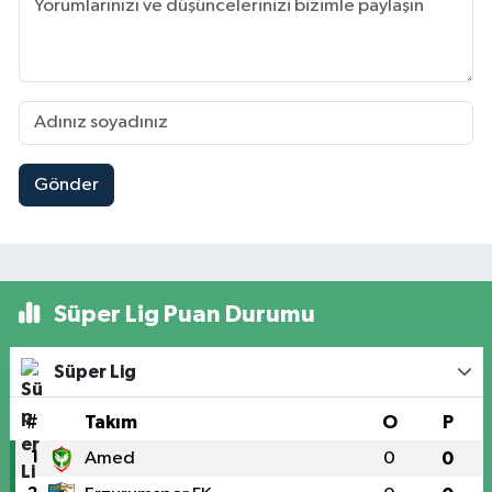
Gönder
Süper Lig Puan Durumu
Süper Lig
#
Takım
O
P
1
Amed
0
0