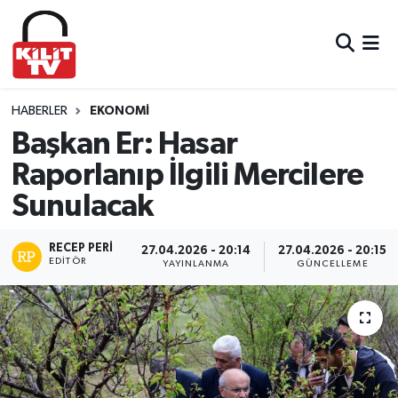
Hava Durumu
Trafik Durumu
HABERLER
EKONOMI
Başkan Er: Hasar
Süper Lig Puan Durumu ve Fikstür
Raporlanıp İlgili Mercilere
Sunulacak
Tüm Manşetler
Son Dakika Haberleri
RECEP PERI
27.04.2026 - 20:14
27.04.2026 - 20:15
EDITÖR
YAYINLANMA
GÜNCELLEME
Haber Arşivi