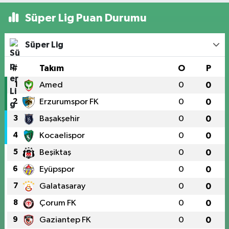
Süper Lig Puan Durumu
Süper Lig
#
Takım
O
P
1
Amed
0
0
2
Erzurumspor FK
0
0
3
Başakşehir
0
0
4
Kocaelispor
0
0
5
Beşiktaş
0
0
6
Eyüpspor
0
0
7
Galatasaray
0
0
8
Çorum FK
0
0
9
Gaziantep FK
0
0