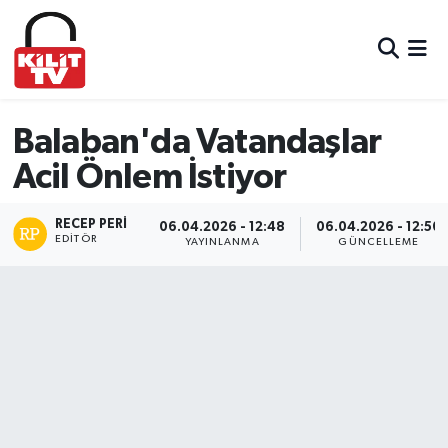
Hava Durumu
Trafik Durumu
Balaban'da Vatandaşlar
Acil Önlem İstiyor
Süper Lig Puan Durumu ve Fikstür
RECEP PERI
Tüm Manşetler
06.04.2026 - 12:48
06.04.2026 - 12:50
EDITÖR
YAYINLANMA
GÜNCELLEME
Son Dakika Haberleri
Haber Arşivi