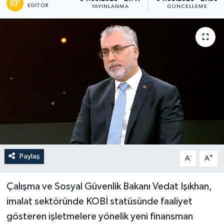
EDITÖR
YAYINLANMA
GÜNCELLEME
Paylaş
-
+
A
A
Çalışma ve Sosyal Güvenlik Bakanı Vedat Işıkhan,
imalat sektöründe KOBİ statüsünde faaliyet
gösteren işletmelere yönelik yeni finansman