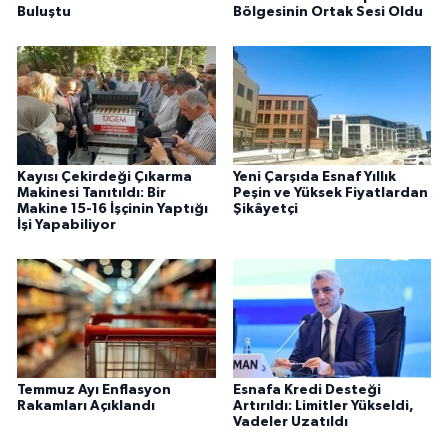
Buluştu
Bölgesinin Ortak Sesi Oldu
Kayısı Çekirdeği Çıkarma
Yeni Çarşıda Esnaf Yıllık
Makinesi Tanıtıldı: Bir
Peşin ve Yüksek Fiyatlardan
Makine 15-16 İşçinin Yaptığı
Şikâyetçi
İşi Yapabiliyor
Temmuz Ayı Enflasyon
Esnafa Kredi Desteği
Rakamları Açıklandı
Artırıldı: Limitler Yükseldi,
Vadeler Uzatıldı