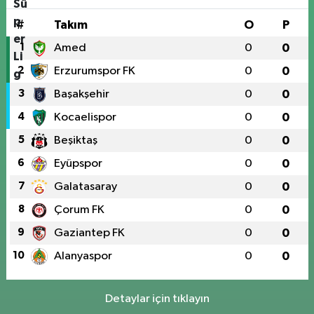
#
Takım
O
P
1
Amed
0
0
2
Erzurumspor FK
0
0
3
Başakşehir
0
0
4
Kocaelispor
0
0
5
Beşiktaş
0
0
6
Eyüpspor
0
0
7
Galatasaray
0
0
8
Çorum FK
0
0
9
Gaziantep FK
0
0
10
Alanyaspor
0
0
Detaylar için tıklayın