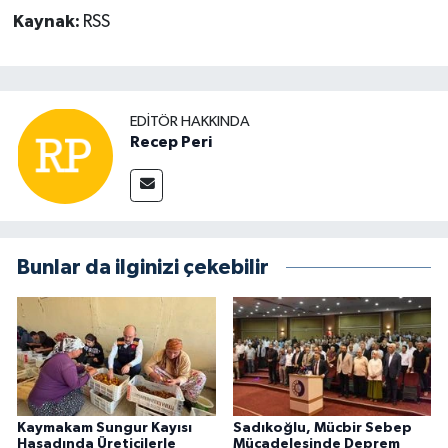
Kaynak:
RSS
EDITÖR HAKKINDA
Recep Peri
Bunlar da ilginizi çekebilir
Kaymakam Sungur Kayısı
Sadıkoğlu, Mücbir Sebep
Hasadında Üreticilerle
Mücadelesinde Deprem