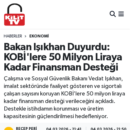
Hava Durumu
Trafik Durumu
HABERLER
EKONOMI
Bakan Işıkhan Duyurdu:
Süper Lig Puan Durumu ve Fikstür
KOBİ'lere 50 Milyon Liraya
Kadar Finansman Desteği
Tüm Manşetler
Çalışma ve Sosyal Güvenlik Bakanı Vedat Işıkhan,
Son Dakika Haberleri
imalat sektöründe faaliyet gösteren ve sigortalı
çalışan sayısını koruyan KOBİ'lere 50 milyon liraya
Haber Arşivi
kadar finansman desteği verileceğini açıkladı.
Destekle istihdamın korunması ve üretim
kapasitesinin güçlendirilmesi hedefleniyor.
RECEP PERI
04.03.2026 - 21:41
04.03.2026 - 21:50