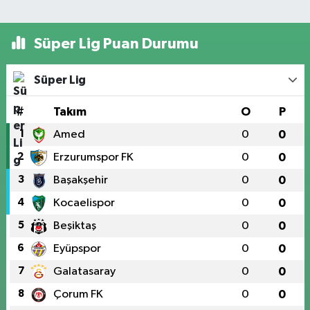
Süper Lig Puan Durumu
Süper Lig
#
Takım
O
P
1
Amed
0
0
2
Erzurumspor FK
0
0
3
Başakşehir
0
0
4
Kocaelispor
0
0
5
Beşiktaş
0
0
6
Eyüpspor
0
0
7
Galatasaray
0
0
8
Çorum FK
0
0