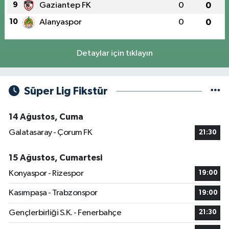
9
Gaziantep FK
0
0
10
Alanyaspor
0
0
Detaylar için tıklayın
Süper Lig Fikstür
14 Ağustos, Cuma
Galatasaray - Çorum FK
21:30
15 Ağustos, Cumartesi
Konyaspor - Rizespor
19:00
Kasımpaşa - Trabzonspor
19:00
Gençlerbirliği S.K. - Fenerbahçe
21:30