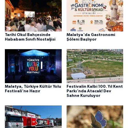
Tarihi Okul Bahçesinde
Malatya'da Gastronomi
Hababam Sınıfı Nostaljisi
Şöleni Başlıyor
Malatya, Türkiye Kültür Yolu
Festivalin Kalbi 100. Yıl Kent
Festivali'ne Hazır
Parkı'nda Atacak! Dev
Sahne Kuruluyor