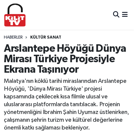
Hava Durumu
Trafik Durumu
HABERLER
KÜLTÜR SANAT
Arslantepe Höyüğü Dünya
Süper Lig Puan Durumu ve Fikstür
Mirası Türkiye Projesiyle
Ekrana Taşınıyor
Tüm Manşetler
Malatya'nın köklü tarihi miraslarından Arslantepe
Son Dakika Haberleri
Höyüğü, 'Dünya Mirası Türkiye' projesi
kapsamında çekilecek kısa filmle ulusal ve
Haber Arşivi
uluslararası platformlarda tanıtılacak. Projenin
yönetmenliğini İbrahim Şahin Uyumaz üstlenirken,
çalışmanın şehrin turizm ve kültürel değerlerine
önemli katkı sağlaması bekleniyor.