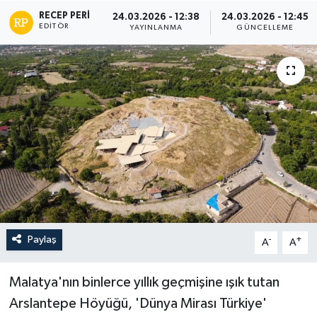
RECEP PERI
24.03.2026 - 12:38
24.03.2026 - 12:45
EDITÖR
YAYINLANMA
GÜNCELLEME
Paylaş
-
+
A
A
Malatya'nın binlerce yıllık geçmişine ışık tutan
Arslantepe Höyüğü, 'Dünya Mirası Türkiye'