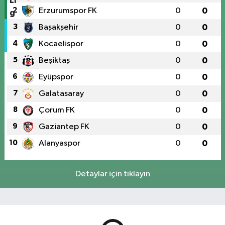
2
Erzurumspor FK
0
0
3
Başakşehir
0
0
4
Kocaelispor
0
0
5
Beşiktaş
0
0
6
Eyüpspor
0
0
7
Galatasaray
0
0
8
Çorum FK
0
0
9
Gaziantep FK
0
0
10
Alanyaspor
0
0
Detaylar için tıklayın