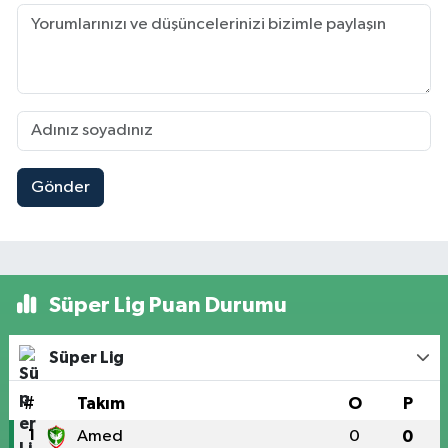
Gönder
Süper Lig Puan Durumu
Süper Lig
#
Takım
O
P
1
Amed
0
0