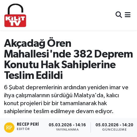
Hava Durumu
Trafik Durumu
Akçadağ Ören
Mahallesi'nde 382 Deprem
Süper Lig Puan Durumu ve Fikstür
Konutu Hak Sahiplerine
Tüm Manşetler
Teslim Edildi
Son Dakika Haberleri
6 Şubat depremlerinin ardından yeniden imar ve
ihya çalışmalarının sürdüğü Malatya'da, kalıcı
Haber Arşivi
konut projeleri bir bir tamamlanarak hak
sahiplerine teslim edilmeye devam ediyor.
RECEP PERI
05.03.2026 - 14:16
05.03.2026 - 14:20
EDITÖR
YAYINLANMA
GÜNCELLEME