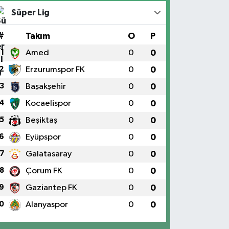
Süper Lig
#
Takım
O
P
1
Amed
0
0
2
Erzurumspor FK
0
0
3
Başakşehir
0
0
4
Kocaelispor
0
0
5
Beşiktaş
0
0
6
Eyüpspor
0
0
7
Galatasaray
0
0
8
Çorum FK
0
0
9
Gaziantep FK
0
0
0
Alanyaspor
0
0