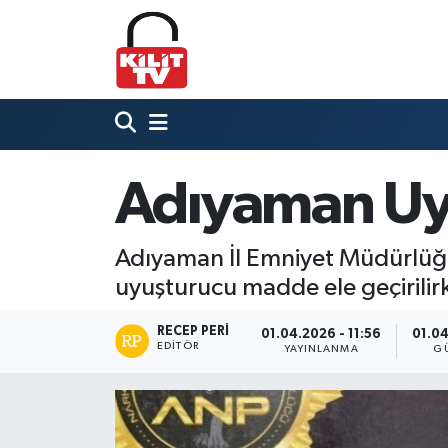
Hava Durumu
Trafik Durumu
Süper Lig Puan Durumu ve Fikstür
Adıyaman Uy
Tüm Manşetler
Adıyaman İl Emniyet Müdürlüğü
Son Dakika Haberleri
uyuşturucu madde ele geçirilirk
Haber Arşivi
RECEP PERI
01.04.2026 - 11:56
01.04
EDITÖR
YAYINLANMA
G