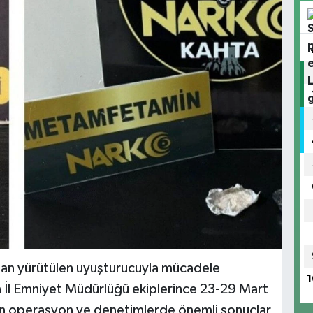
dan yürütülen uyuşturucuyla mücadele
1
an İl Emniyet Müdürlüğü ekiplerince 23-29 Mart
len operasyon ve denetimlerde önemli sonuçlar