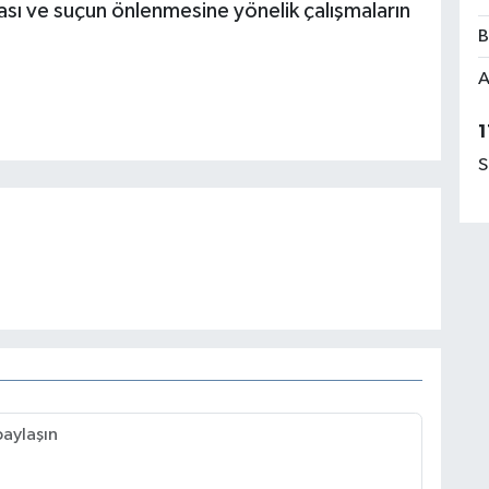
sı ve suçun önlenmesine yönelik çalışmaların
B
A
1
S