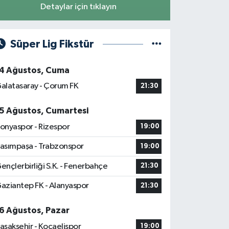
Detaylar için tıklayın
Süper Lig Fikstür
4 Ağustos, Cuma
alatasaray - Çorum FK
21:30
5 Ağustos, Cumartesi
onyaspor - Rizespor
19:00
asımpaşa - Trabzonspor
19:00
ençlerbirliği S.K. - Fenerbahçe
21:30
aziantep FK - Alanyaspor
21:30
6 Ağustos, Pazar
aşakşehir - Kocaelispor
19:00