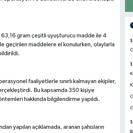
 63,16 gram çeşitli uyuşturucu madde ile 4
1
le geçirilen maddelere el konulurken, olaylarla
G
ildirildi.
1
K
syonel faaliyetlerle sınırlı kalmayan ekipler,
K
erçekleştirdi. Bu kapsamda 350 kişiye
G
ntemleri hakkında bilgilendirme yapıldı.
G
1
dan yapılan açıklamada, aranan şahısların
B