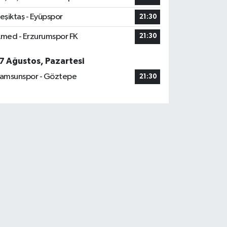
eşiktaş - Eyüpspor
21:30
med - Erzurumspor FK
21:30
7 Ağustos, Pazartesi
amsunspor - Göztepe
21:30