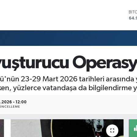
BIT
64.
DO
47,
EU
55,
STE
64,
uşturucu Operas
GRA
666
BİS
'nün 23-29 Mart 2026 tarihleri arasında 
13.
en, yüzlerce vatandaşa da bilgilendirme y
.2026 - 12:00
ÜNCELLEME