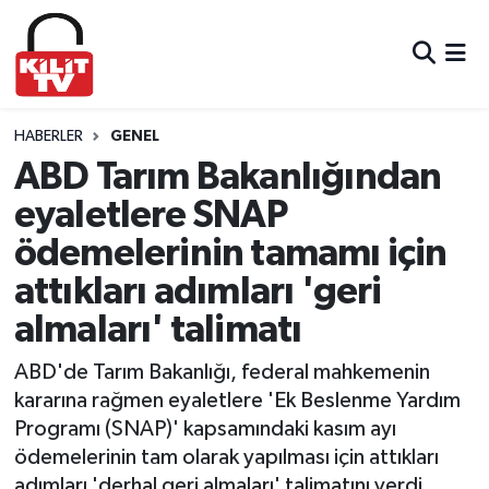
Hava Durumu
Trafik Durumu
HABERLER
GENEL
ABD Tarım Bakanlığından
Süper Lig Puan Durumu ve Fikstür
eyaletlere SNAP
ödemelerinin tamamı için
Tüm Manşetler
attıkları adımları 'geri
Son Dakika Haberleri
almaları' talimatı
Haber Arşivi
ABD'de Tarım Bakanlığı, federal mahkemenin
kararına rağmen eyaletlere 'Ek Beslenme Yardım
Programı (SNAP)' kapsamındaki kasım ayı
ödemelerinin tam olarak yapılması için attıkları
adımları 'derhal geri almaları' talimatını verdi.