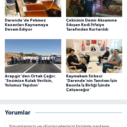
Darende'de Pekmez
Çekicinin Demir Aksamına
Kazanları Kaynamaya
Sıkışan Kedi İtfaiye
Devam Ediyor
Tarafından Kurtarıldı
Arapgir'den Ortak Çağrı:
Kaymakam Sirkeci:
'Sesimize Kulak Verilsin,
'Darende'nin Tanıtımı İçin
Yolumuz Yapılsın'
Basınla İş Birliği İçinde
Çalışacağız'
Yorumlar