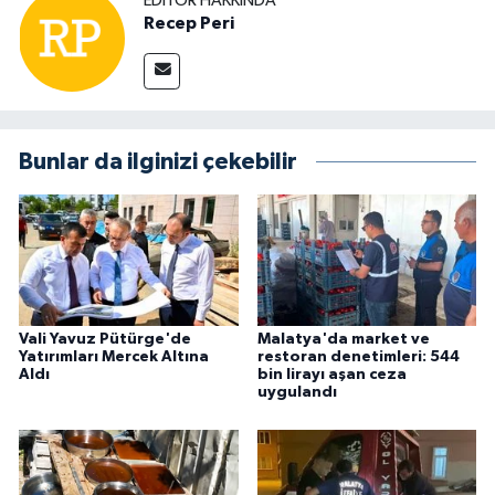
EDITÖR HAKKINDA
Recep Peri
Bunlar da ilginizi çekebilir
Vali Yavuz Pütürge'de
Malatya'da market ve
Yatırımları Mercek Altına
restoran denetimleri: 544
Aldı
bin lirayı aşan ceza
uygulandı