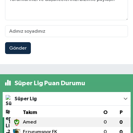
Gönder
Süper Lig Puan Durumu
Süper Lig
#
Takım
O
P
1
Amed
0
0
2
Erzurumspor FK
0
0