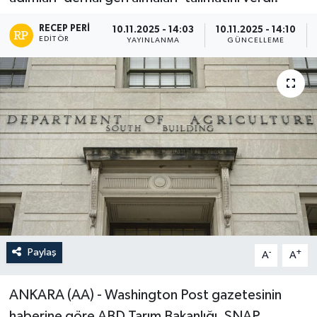
RECEP PERI
10.11.2025 - 14:03
10.11.2025 - 14:10
EDITÖR
YAYINLANMA
GÜNCELLEME
Paylaş
-
+
A
A
ANKARA (AA) - Washington Post gazetesinin
haberine göre ABD Tarım Bakanlığı, SNAP