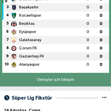
3
Başakşehir
0
0
4
Kocaelispor
0
0
5
Beşiktaş
0
0
6
Eyüpspor
0
0
7
Galatasaray
0
0
8
Çorum FK
0
0
9
Gaziantep FK
0
0
10
Alanyaspor
0
0
Detaylar için tıklayın
Süper Lig Fikstür
14 Ağustos, Cuma