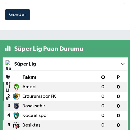
Gönder
Süper Lig Puan Durumu
Süper Lig
#
Takım
O
P
1
Amed
0
0
2
Erzurumspor FK
0
0
3
Başakşehir
0
0
4
Kocaelispor
0
0
5
Beşiktaş
0
0