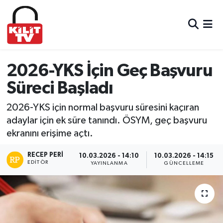
Hava Durumu
Trafik Durumu
2026-YKS İçin Geç Başvuru
Süreci Başladı
Süper Lig Puan Durumu ve Fikstür
2026-YKS için normal başvuru süresini kaçıran
Tüm Manşetler
adaylar için ek süre tanındı. ÖSYM, geç başvuru
ekranını erişime açtı.
Son Dakika Haberleri
RECEP PERI
10.03.2026 - 14:10
10.03.2026 - 14:15
EDITÖR
Haber Arşivi
YAYINLANMA
GÜNCELLEME