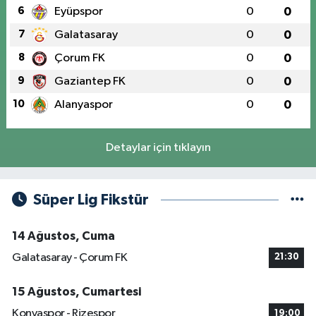
6
Eyüpspor
0
0
7
Galatasaray
0
0
8
Çorum FK
0
0
9
Gaziantep FK
0
0
10
Alanyaspor
0
0
Detaylar için tıklayın
Süper Lig Fikstür
14 Ağustos, Cuma
Galatasaray - Çorum FK
21:30
15 Ağustos, Cumartesi
Konyaspor - Rizespor
19:00